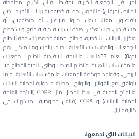
نحن في الجمعية الخيرية لتحفيظ القرآن الكريم بمحافظة
الطائف (فرقان) ملتزمون بحماية خصوصية بيانات الأفراد الذين
يتفاعلون معنا، سواء كانوا متبرعين، أو متطوعين، أو
مستفيدين، حيث تعكس هذه السياسة كيفية جمع واستخدام
وتخزين البيانات الشخصية، ونطاق حماية خصوصيتك، وفقاً لنظام
الجمعيات والمؤسسات الأهلية الصادر بالمرسوم الملكي رقم
(م/8) لعام 1437هـ، واللائحة التنفيذية لنظام الجمعيات
والمؤسسات الأهلية، وتنظيم المركز الوطني لتنمية القطاع غير
الربحي، وقواعد حوكمة الجمعيات والمؤسسات الأهلية. وبما
يتوافق مع القوانين واللوائح المحلية والدولية لحماية البيانات
واللوائح الدولية في هذا المجال مثل GDPR (اللائحة العامة
لحماية البيانات) و CCPA (قانون خصوصية المستهلك في
كاليفورنيا).
البيانات التي نجمعها: