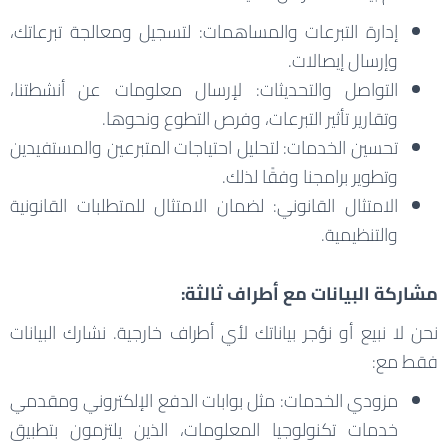
إدارة التبرعات والمساهمات: لتسجيل ومعالجة تبرعاتك،
وإرسال إيصالات.
التواصل والتحديثات: لإرسال معلومات عن أنشطتنا،
وتقارير تأثير التبرعات، وفرص التطوع ونحوها.
تحسين الخدمات: لتحليل احتياجات المتبرعين والمستفيدين
وتطوير برامجنا وفقًا لذلك.
الامتثال القانوني: لضمان الامتثال للمتطلبات القانونية
والتنظيمية.
مشاركة البيانات مع أطراف ثالثة:
نحن لا نبيع أو نؤجر بياناتك لأي أطراف خارجية. نشارك البيانات
فقط مع:
مزودي الخدمات: مثل بوابات الدفع الإلكتروني ومقدمي
خدمات تكنولوجيا المعلومات، الذين يلتزمون بتطبيق