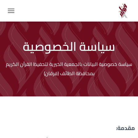
T
O
G
G
سياسة الخصوصية
L
E
N
A
V
سياسة خصوصية البيانات بالجمعية الخيرية لتحفيظ القرآن الكريم
I
بمحافظة الطائف (فرقان)
G
A
T
I
O
N
مقدمة: