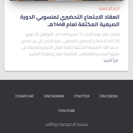
أخبار الجمعية
انعقاد الاجتماع التحضيري لمنسوبي الدورة
الصيفية المكثفة لعام 1448هـ
انعقد صباح يوم الثلاثاء 15 محرم 1448هـ الموافق 30 يونيو
2026م الاجتماع التحضيري لمنسوبي دورة الشيخ علي بن محمل
-رحمه الله- الصيفية المكثفة لحفظ القرآن الكريم ومراجعته في
دورتها السادسة والعشرين، لمناقشة لوائح وضوابط التعليم
اقرأ المزيد
SNAPCHAT
INSTAGRAM
TWITTER
FACEBOOK
YOUTUBE
سياسة الخصوصية
|
وظائف