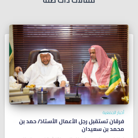
مقالات ذات صلة
أخبار الجمعية
فرقان تستقبل رجل الأعمال الأستاذ/ ﺣﻤﺪ ﺑﻦ
ﻣﺤﻤﺪ ﺑﻦ ﺳﻌﻴﺪان