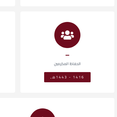
الحفاظ المكرمين
1416 - 1443هـ