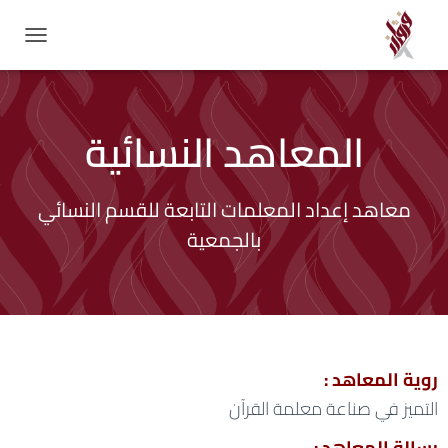
T
O
G
G
المعاهد النسائية
L
E
N
A
معاهد إعداد المعلمات التابعة للقسم النسائي
V
I
بالجمعية
G
A
T
I
O
N
روية المعاهد :
التميز في صناعة معلمة القرآن
رسالة المعاهد :