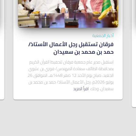
أخبار الجمعية
فرقان تستقبل رجل الأعمال الأستاذ/
ﺣﻤﺪ ﺑﻦ ﻣﺤﻤﺪ ﺑﻦ ﺳﻌﻴﺪان
استقبل مدير عام جمعية فرقان لتحفيظ القرآن الكريم
بمحافظة الطائف سعادة المهندس/ فوزي بن عليوي
الجعيد، صباح يوم الأحد 12 صفر 1448هـ الموافق 26
يوليو 2026م، رجل الأعمال الأستاذ/ حمد بن محمد بن
سعيدان، وذلك
اقرأ المزيد