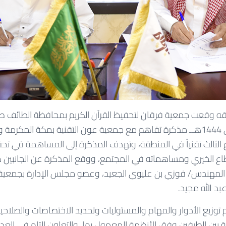
قه وقعت جمعية فرقان لتحفيظ القرآن الكريم بمحافظة الطائف صبا
الموافق 15 ربيع الثاني 1444هــ مذكرة تفاهم مع جمعية عون التقنية بمكة ال
 الثالث تقنياً في المنطقة، وتهدف المذكرة إلى المساهمة في تح
بالقطاع الخيري ومساهماته في المجتمع، ووقع المذكرة عن الجانبين
لمهندس/ فوزي بن عليوي الجعيد، وعضو مجلس الإدارة بجمعية ع
بد الله مجيد.
وزيع الأدوار والمهام والمسئوليات وتحديد الاختصاصات والصلاحي
بين الطرفين وفق الأنظمة المعمول بها، والتعاون التام في العديد