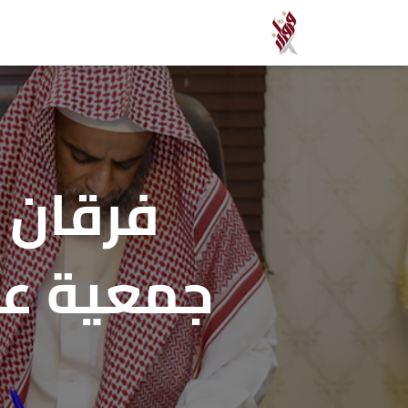
فرقان 
جمعية عو