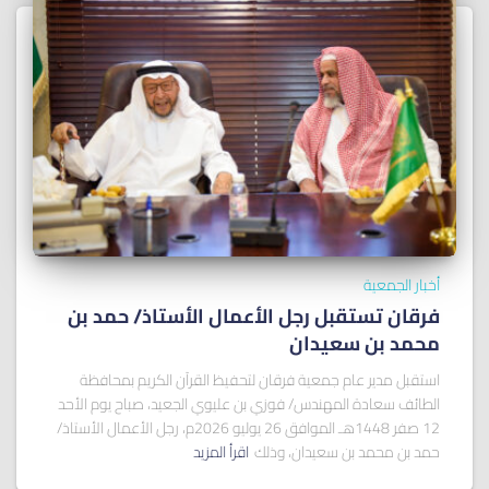
أخبار الجمعية
فرقان تستقبل رجل الأعمال الأستاذ/ ﺣﻤﺪ ﺑﻦ
ﻣﺤﻤﺪ ﺑﻦ ﺳﻌﻴﺪان
استقبل مدير عام جمعية فرقان لتحفيظ القرآن الكريم بمحافظة
الطائف سعادة المهندس/ فوزي بن عليوي الجعيد، صباح يوم الأحد
12 صفر 1448هـ الموافق 26 يوليو 2026م، رجل الأعمال الأستاذ/
حمد بن محمد بن سعيدان، وذلك
اقرأ المزيد