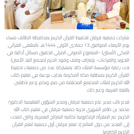
شاركت جمعية فرقان لتحفيظ القرآن الكريم بمحافظة الطائف مساء
يوم الأربعاء الموافق 13 جمادى الأولى 1444هـ بالملتقى القرآني
المكي (اتّساق) -المشروع الصوتي المرئي لتحقيق مسائل أدائية في
التجويد والقراءات- بإشراف وقف وفود الحرم (مجمع البلد الأمين)
تحت رعاية مؤسسة الملك خالد بمشاركة عدد من جمعيات تحفيظ
القرآن الكريم بمنطقة مكة المكرمة بتجارب نوعية في تعليم كتاب
الله الكريم لفئات المجتمع المختلفة من صم، وبكم، وغير ناطقين
باللغة العربية، وغير ذلك.
قدم نائب مدير عام جمعية فرقان ومدير الشؤون التعليمية الدكتور/
محمد بن ظافر الشهري تجربة جمعية فرقان في تعليم كتاب الله
الكريم عبر المقرأة الإلكترونية لكافة الشرائح العمرية، والتي امتدت
إلى العديد من دول العالم إذ تعتبر فرقان أول جمعية تُعلم القرآن
الكريم إلكترونيا.