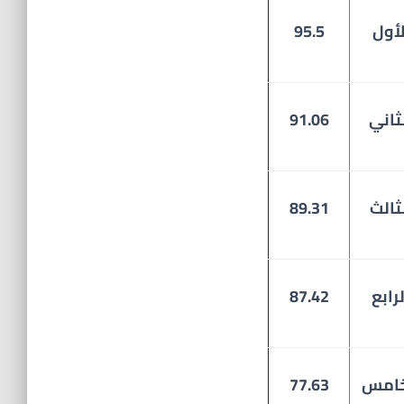
لأول
95.5
ثاني
91.06
ثالث
89.31
لرابع
87.42
خامس
77.63