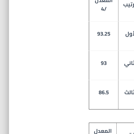
المعدل
رتيب
/4
أول
93.25
ثاني
93
ثالث
86.5
المعدل