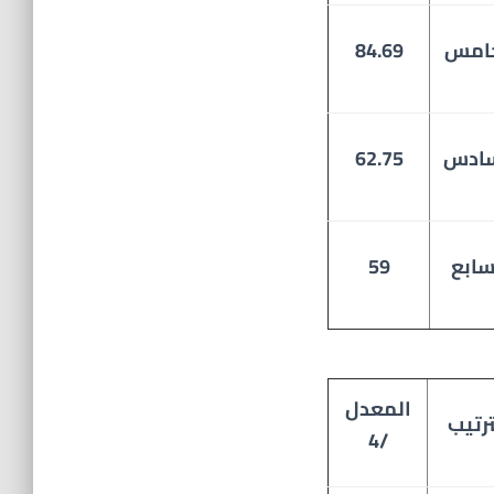
خامس
84.69
سادس
62.75
سابع
59
المعدل
ترتيب
/4