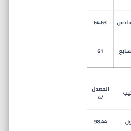
سادس
64.63
سابع
61
المعدل
تيب
/4
ول
98.44