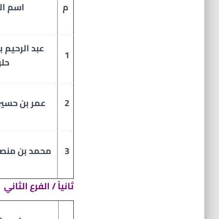
م
اسم ال
عبد الرحيم 
1
حلو
2
عمر بن حسين
3
محمد بن منصو
ثانياً / الفرع الثاني