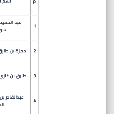
م
اسم ا
عبد الحميد
1
هو
2
حمزة بن طارق
3
طارق بن غازي
عبدالقادر بن
4
ال