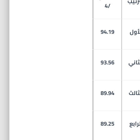
ترتيب
/4
أول
94.19
ثاني
93.56
ثالث
89.94
رابع
89.25