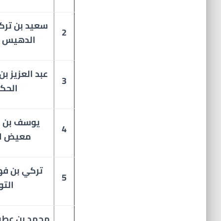
سعيد بن ترك
2
الدهيس ا
عبد العزيز بن
3
الحك
يوسف بن ب
4
معيض ا
تركي بن فه
5
التو
محمد بن عطية