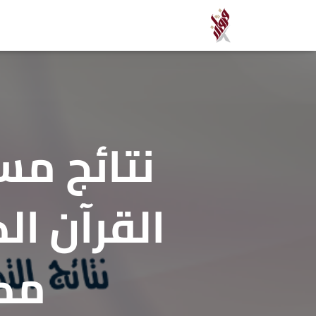
نتائج مس
القرآن ا
مكة 