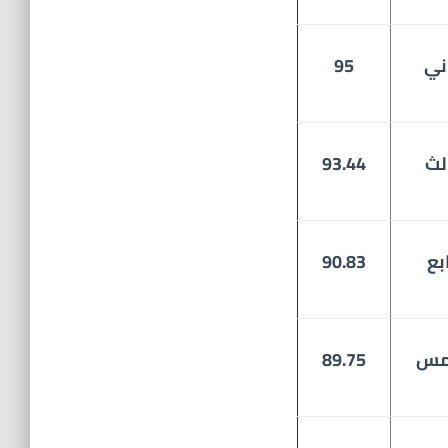
ني
95
لث
93.44
بع
90.83
مس
89.75