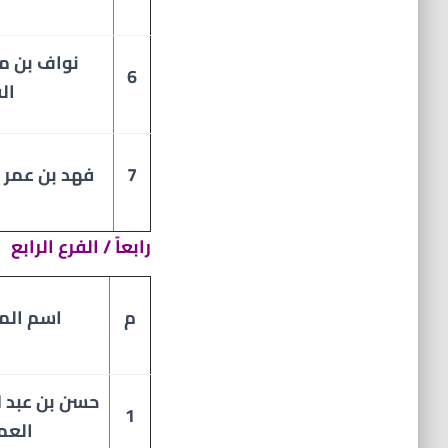
نواف بن مح
6
ال
7
فهد بن عمر 
رابعاً / الفرع الرابع
م
اسم الم
حسن بن عبد ا
1
العم