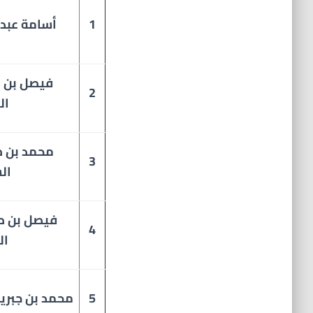
1
أسامة عبد
فيصل بن عب
2
ال
محمد بن صا
3
ال
فيصل بن ص
4
ال
5
محمد بن جبري