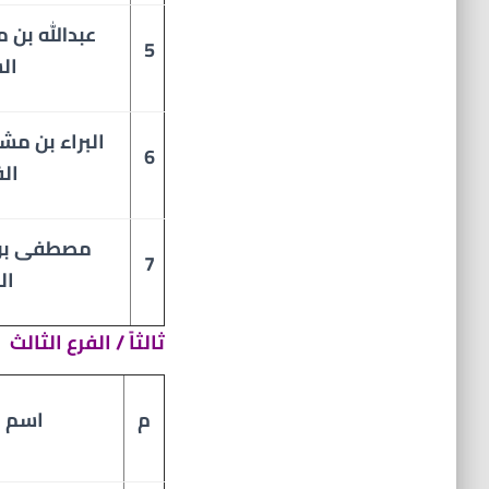
عبدالله بن 
5
ال
البراء بن مش
6
ال
مصطفى بن 
7
ال
ثالثاً / الفرع الثالث
م
اسم ا