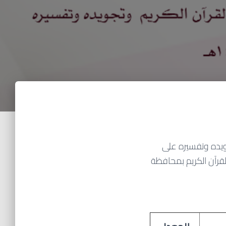
جويده وتفسيره على
ة لتحفيظ القرآن الكريم بمحافظة