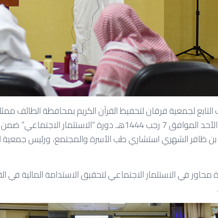
ب التابع لجمعية فرقان لتحفيظ القرآن الكريم بمحافظة الطائف ممث
الاستشاري مساء يوم الأحد الموافق 7 رجب 1444هـ دورة “الاستثمار ا
بن ظافر الشهري استشاري طب الأسرة والمجتمع، ورئيس جمعية ال
حاور في الاستثمار الاجتماعي لتحقيق الاستدامة المالية في القط