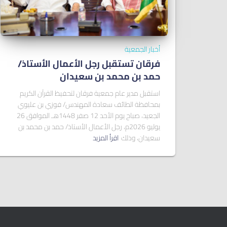
أخبار الجمعية
فرقان تستقبل رجل الأعمال الأستاذ/
ﺣﻤﺪ ﺑﻦ ﻣﺤﻤﺪ ﺑﻦ ﺳﻌﻴﺪان
استقبل مدير عام جمعية فرقان لتحفيظ القرآن الكريم
بمحافظة الطائف سعادة المهندس/ فوزي بن عليوي
الجعيد، صباح يوم الأحد 12 صفر 1448هـ الموافق 26
يوليو 2026م، رجل الأعمال الأستاذ/ حمد بن محمد بن
سعيدان، وذلك
اقرأ المزيد