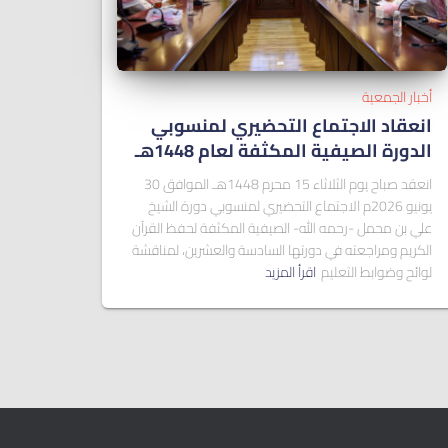
أخبار الجمعية
انعقاد الاجتماع التحضيري لمنسوبي
الدورة الصيفية المكثفة لعام 1448هـ
انعقد صباح يوم الثلاثاء 15 محرم 1448هـ الموافق 30
يونيو 2026م الاجتماع التحضيري لمنسوبي دورة الشيخ
علي بن محمل -رحمه الله- الصيفية المكثفة لحفظ القرآن
الكريم ومراجعته في دورتها السادسة والعشرين، لمناقشة
لوائح وضوابط التعليم
اقرأ المزيد