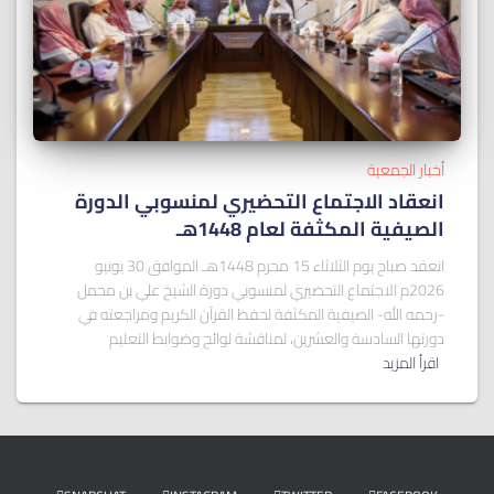
أخبار الجمعية
انعقاد الاجتماع التحضيري لمنسوبي الدورة
الصيفية المكثفة لعام 1448هـ
انعقد صباح يوم الثلاثاء 15 محرم 1448هـ الموافق 30 يونيو
2026م الاجتماع التحضيري لمنسوبي دورة الشيخ علي بن محمل
-رحمه الله- الصيفية المكثفة لحفظ القرآن الكريم ومراجعته في
دورتها السادسة والعشرين، لمناقشة لوائح وضوابط التعليم
اقرأ المزيد