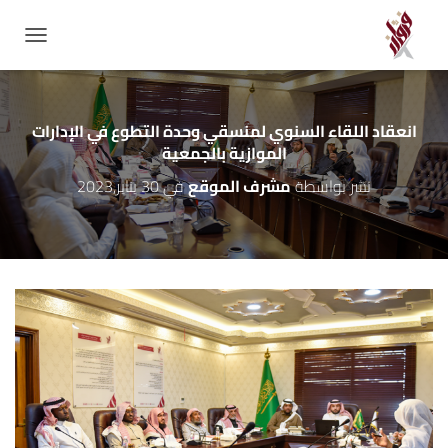
GATION
انعقاد اللقاء السنوي لمنسقي وحدة التطوع في الإدارات
الموازية بالجمعية
نشر بواسطة
مشرف الموقع
في
30 يناير,2023