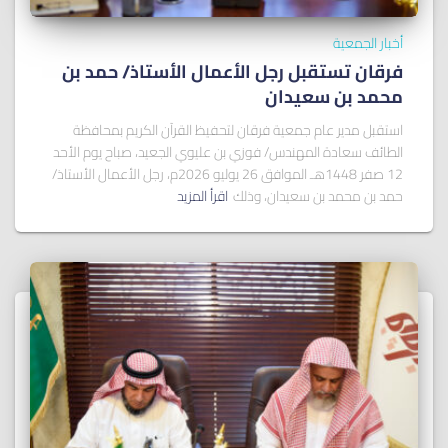
أخبار الجمعية
فرقان تستقبل رجل الأعمال الأستاذ/ ﺣﻤﺪ ﺑﻦ
ﻣﺤﻤﺪ ﺑﻦ ﺳﻌﻴﺪان
استقبل مدير عام جمعية فرقان لتحفيظ القرآن الكريم بمحافظة
الطائف سعادة المهندس/ فوزي بن عليوي الجعيد، صباح يوم الأحد
12 صفر 1448هـ الموافق 26 يوليو 2026م، رجل الأعمال الأستاذ/
حمد بن محمد بن سعيدان، وذلك
اقرأ المزيد