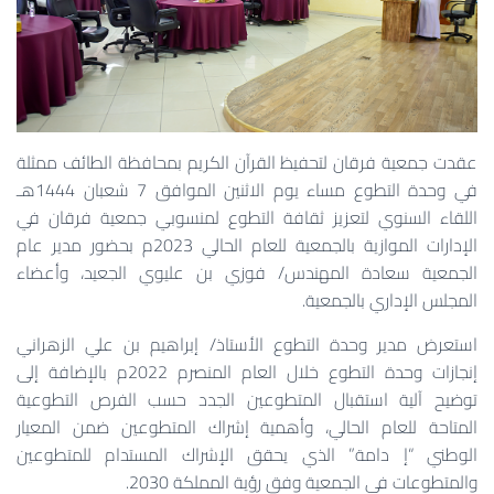
عقدت جمعية فرقان لتحفيظ القرآن الكريم بمحافظة الطائف ممثلة
في وحدة التطوع مساء يوم الاثنين الموافق 7 شعبان 1444هـ
اللقاء السنوي لتعزيز ثقافة التطوع لمنسوبي جمعية فرقان في
الإدارات الموازية بالجمعية للعام الحالي 2023م بحضور مدير عام
الجمعية سعادة المهندس/ فوزي بن عليوي الجعيد، وأعضاء
المجلس الإداري بالجمعية.
استعرض مدير وحدة التطوع الأستاذ/ إبراهيم بن علي الزهراني
إنجازات وحدة التطوع خلال العام المنصرم 2022م بالإضافة إلى
توضيح آلية استقبال المتطوعين الجدد حسب الفرص التطوعية
المتاحة للعام الحالي، وأهمية إشراك المتطوعين ضمن المعيار
الوطني “إ دامة” الذي يحقق الإشراك المستدام للمتطوعين
والمتطوعات في الجمعية وفق رؤية المملكة 2030.