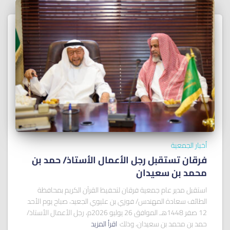
أخبار الجمعية
فرقان تستقبل رجل الأعمال الأستاذ/ ﺣﻤﺪ ﺑﻦ
ﻣﺤﻤﺪ ﺑﻦ ﺳﻌﻴﺪان
استقبل مدير عام جمعية فرقان لتحفيظ القرآن الكريم بمحافظة
الطائف سعادة المهندس/ فوزي بن عليوي الجعيد، صباح يوم الأحد
12 صفر 1448هـ الموافق 26 يوليو 2026م، رجل الأعمال الأستاذ/
حمد بن محمد بن سعيدان، وذلك
اقرأ المزيد