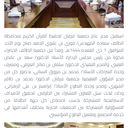
استقبل مدير عام جمعية فرقان لتحفيظ القرآن الكريم بمحافظة
الطائف سعادة المهندس/ فوزي بن عليوي الجعيد صباح يوم الأحد
الموافق 1 ذي القعدة 1444هـ وفداً من جمعية الطائف الخضراء
مكونا من رئيس مجلس الإدارة الأستاذ الدكتور/ سعد بن عايض
العتيبي، والمدير التنفيذي الدكتور/ سلمان بن صالح العوفي، ومشرف
وحدة الشراكات الأستاذ/ محمد بن مرزوق السناني، بحضور كل من
مدير الشؤون التعليمية بجمعية فرقان الدكتور/ محمد بن ظافر
الشهري، ومدير وحدة التطوع الأستاذ/ إبراهيم بن علي الزهراني،
وذلك ل
بحث سبل التعاون المشترك بين الطرفين، لتحقيق الأهداف
الاستراتيجية المشتركة بحسب اختصاص كل جهة انطلاقا من
المسؤولية المشتركة بين الجمعيات الخيرية بمختلف أهدافها في
خدمة المجتمع، وتفعيل التطوع المؤسسي.