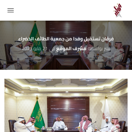
GATION
فرقان تستقبل وفدا من جمعية الطائف الخضراء
نشر بواسطة
مشرف الموقع
في
21 مايو,2023