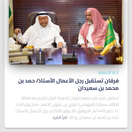
أخبار الجمعية
فرقان تستقبل رجل الأعمال الأستاذ/ ﺣﻤﺪ ﺑﻦ
ﻣﺤﻤﺪ ﺑﻦ ﺳﻌﻴﺪان
استقبل مدير عام جمعية فرقان لتحفيظ القرآن الكريم بمحافظة
الطائف سعادة المهندس/ فوزي بن عليوي الجعيد، صباح يوم الأحد
12 صفر 1448هـ الموافق 26 يوليو 2026م، رجل الأعمال الأستاذ/
حمد بن محمد بن سعيدان، وذلك
اقرأ المزيد