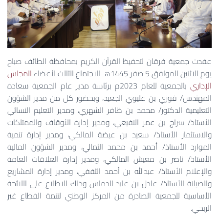
عقدت جمعية فرقان لتحفيظ القرآن الكريم بمحافظة الطائف صباح
يوم الاثنين الموافق 5 صفر 1445هـ الاجتماع الثالث لأعضاء
المجلس
الإداري
بالجمعية للعام 2023م برئاسة مدير عام الجمعية سعادة
المهندس/ فوزي بن عليوي الجعيد، وبحضور كل من مدير الشؤون
التعليمية الدكتور/ محمد بن ظافر الشهري، ومدير التعليم النسائي
الأستاذ/ سراج بن عمر النفيعي، ومدير إدارة الأوقاف والممتلكات
والاستثمار الأستاذ/ سعيد بن عيضة المالكي، ومدير إدارة تنمية
الموارد الأستاذ/ أحمد بن محمد الثمالي، ومدير الشؤون المالية
الأستاذ/ ناصر بن معيش المالكي، ومدير إدارة العلاقات العامة
والإعلام الأستاذ/ عبدالله بن أحمد الثقفي، ومدير إدارة المشاريع
والصيانة الأستاذ/ عادل بن عابد الدماس وذلك للاطلاع على اللائحة
الأساسية للجمعية الصادرة من المركز الوطني لتنمة القطاع غير
الربحي.