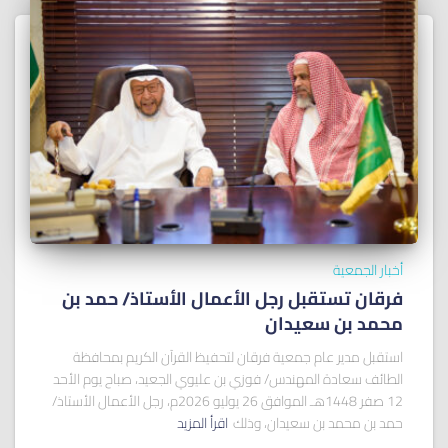
أخبار الجمعية
فرقان تستقبل رجل الأعمال الأستاذ/ ﺣﻤﺪ ﺑﻦ
ﻣﺤﻤﺪ ﺑﻦ ﺳﻌﻴﺪان
استقبل مدير عام جمعية فرقان لتحفيظ القرآن الكريم بمحافظة
الطائف سعادة المهندس/ فوزي بن عليوي الجعيد، صباح يوم الأحد
12 صفر 1448هـ الموافق 26 يوليو 2026م، رجل الأعمال الأستاذ/
حمد بن محمد بن سعيدان، وذلك
اقرأ المزيد