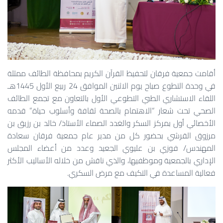
أقامت جمعية فرقان لتحفيظ القرآن الكريم بمحافظة الطائف ممثلة
في وحدة التطوع صباح يوم الاثنين الموافق 24 ربيع الأول 1445هـ
اللقاء الاستشاري الطبي التطوعي الأول بالتعاون مع تجمع الطائف
الصحي تحت شعار “الاهتمام بالصحة ثقافة وأسلوب حياة” قدمه
الأخصائي أول بمركز السكر والغدد الصماء الأستاذ/ خالد بن رزيق بن
مرزوق القرشي بحضور كل من مدير عام جمعية فرقان سعادة
المهندس/ فوزي بن عليوي الجعيد وعدد من أعضاء المجلس
الإداري بالجمعية وموظفيها، والذي ناقش من خلاله الأساليب الأكثر
فعالية المساعدة في التكيف مع مرض السكري.