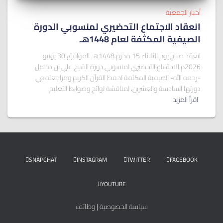
أخبار الجمعية
انعقاد الاجتماع التحضيري لمنسوبي الدورة
الصيفية المكثفة لعام 1448هـ
انعقد صباح يوم الثلاثاء 15 محرم 1448هـ الموافق 30 يونيو
2026م الاجتماع التحضيري لمنسوبي دورة الشيخ علي بن محمل
-رحمه الله- الصيفية المكثفة لحفظ القرآن الكريم ومراجعته في
دورتها السادسة والعشرين، لمناقشة لوائح وضوابط التعليم
اقرأ المزيد
SNAPCHAT
INSTAGRAM
TWITTER
FACEBOOK
YOUTUBE
سياسة الخصوصية
|
وظائف