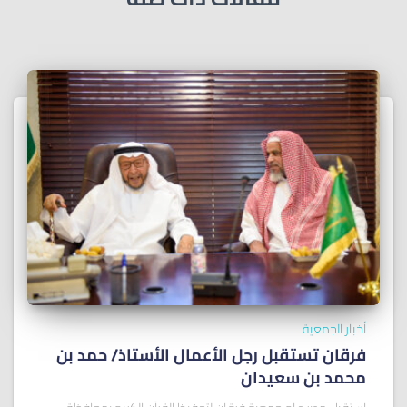
أخبار الجمعية
فرقان تستقبل رجل الأعمال الأستاذ/ ﺣﻤﺪ ﺑﻦ
ﻣﺤﻤﺪ ﺑﻦ ﺳﻌﻴﺪان