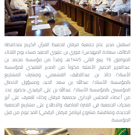
استقبل مدير عام جمعية فرقان لتحفيظ القرآن الكريم بمحافظة
الطائف سعادة المهندس/ فوزي بن عليوي الجعيد مساء يوم الثلاثاء
الموافق 16 ربيع الثاني 1445هـ وفداً من مؤسسة محمد بن
عبدالعزيز الجميح الأهلية مكوناً من المدير التنفيذي للمؤسسة
الأستاذ/ خالد بن عبداللطيف القشعمي، ومشرف المشاريع
بالمؤسسة الأستاذ/ عبدالله بن سعد الحيد، ومسؤول الاتصال
المؤسسي بالمؤسسة الأستاذ/ عبدالله بن علي الرفيدي بحضور عدد
من أعضاء المجلس الإداري بجمعية فرقان وذلك للتعرف على أبرز
منجزات الجمعية في الفترة الماضية، والاطلاع على مشاريع الجمعية
الجديدة، ومناقشة مشروع (برنامج فرقان الرقمي) المدعوم من قبل
المؤسسة.