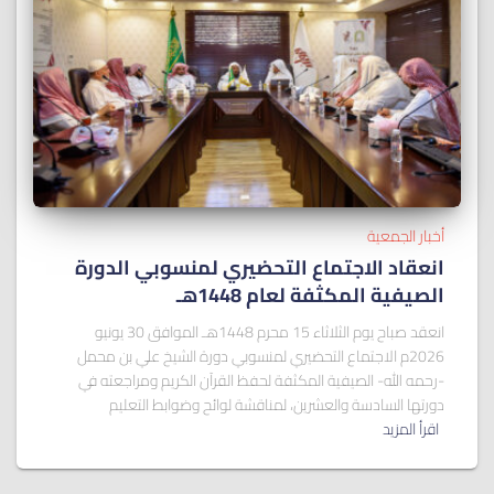
أخبار الجمعية
انعقاد الاجتماع التحضيري لمنسوبي الدورة
الصيفية المكثفة لعام 1448هـ
انعقد صباح يوم الثلاثاء 15 محرم 1448هـ الموافق 30 يونيو
2026م الاجتماع التحضيري لمنسوبي دورة الشيخ علي بن محمل
-رحمه الله- الصيفية المكثفة لحفظ القرآن الكريم ومراجعته في
دورتها السادسة والعشرين، لمناقشة لوائح وضوابط التعليم
اقرأ المزيد