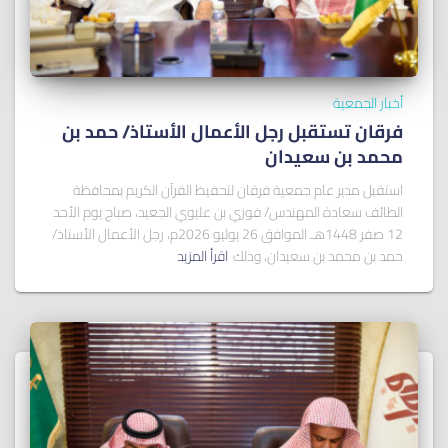
أخبار الجمعية
فرقان تستقبل رجل الأعمال الأستاذ/ ﺣﻤﺪ ﺑﻦ
ﻣﺤﻤﺪ ﺑﻦ ﺳﻌﻴﺪان
استقبل مدير عام جمعية فرقان لتحفيظ القرآن الكريم بمحافظة
الطائف سعادة المهندس/ فوزي بن عليوي الجعيد، صباح يوم الأحد
12 صفر 1448هـ الموافق 26 يوليو 2026م، رجل الأعمال الأستاذ/
حمد بن محمد بن سعيدان، وذلك
اقرأ المزيد