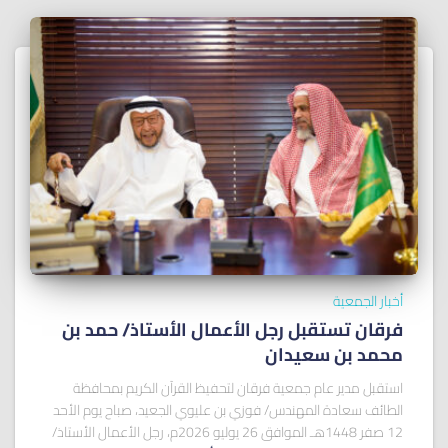
أخبار الجمعية
فرقان تستقبل رجل الأعمال الأستاذ/ ﺣﻤﺪ ﺑﻦ
ﻣﺤﻤﺪ ﺑﻦ ﺳﻌﻴﺪان
استقبل مدير عام جمعية فرقان لتحفيظ القرآن الكريم بمحافظة
الطائف سعادة المهندس/ فوزي بن عليوي الجعيد، صباح يوم الأحد
12 صفر 1448هـ الموافق 26 يوليو 2026م، رجل الأعمال الأستاذ/