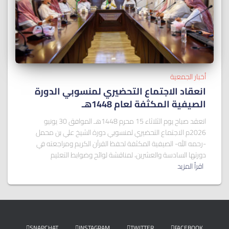
أخبار الجمعية
انعقاد الاجتماع التحضيري لمنسوبي الدورة
الصيفية المكثفة لعام 1448هـ
انعقد صباح يوم الثلاثاء 15 محرم 1448هـ الموافق 30 يونيو
2026م الاجتماع التحضيري لمنسوبي دورة الشيخ علي بن محمل
-رحمه الله- الصيفية المكثفة لحفظ القرآن الكريم ومراجعته في
دورتها السادسة والعشرين، لمناقشة لوائح وضوابط التعليم
اقرأ المزيد
SNAPCHAT
INSTAGRAM
TWITTER
FACEBOOK