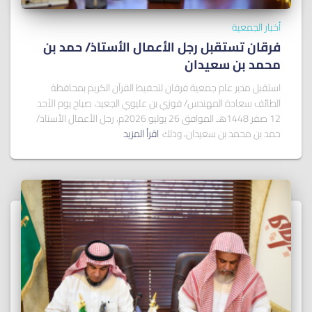
أخبار الجمعية
فرقان تستقبل رجل الأعمال الأستاذ/ ﺣﻤﺪ ﺑﻦ
ﻣﺤﻤﺪ ﺑﻦ ﺳﻌﻴﺪان
استقبل مدير عام جمعية فرقان لتحفيظ القرآن الكريم بمحافظة
الطائف سعادة المهندس/ فوزي بن عليوي الجعيد، صباح يوم الأحد
12 صفر 1448هـ الموافق 26 يوليو 2026م، رجل الأعمال الأستاذ/
حمد بن محمد بن سعيدان، وذلك
اقرأ المزيد