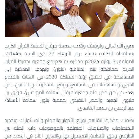
بعون الله تعالى وتوفيقه وقعت جمعية فرقان لتحفيظ القرآن الكريم
بمحافظة الطائف مساء يوم الأربعاء 27 ذي الحجة 1445هـ
الموافق 3 يوليو 2024م مذكرة تفاهم مع جمعية تحفيظ القرآن
الكريم بمحافظة ينبع الصناعية (يتلون)، وتهدف المذكرة إلى
المساهمة في تحقيق رؤية المملكة 2030 في العناية بالقطاع
الخيري ومساهماته في المجتمع، ووقع المذكرة عن الجانبين -عن
بعد- كل من مدير عام جمعية فرقان سعادة المهندس/ فوزي بن
عليوي الجعيد، والمدير التنفيذي بجمعية يتلون سعادة الأستاذ/
عبدالرحمن بن سعيد الغامدي.
تضمنت مذكرة التفاهم توزيع الأدوار والمهام والمسئوليات وتحديد
الاختصاصات والصلاحيات المتعلقة بالموضوعات ذات الصلة بين
الطرفين وفق الأنظمة المعمول بها، والتعاون التام في العديد من