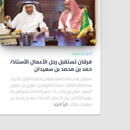
أخبار الجمعية
فرقان تستقبل رجل الأعمال الأستاذ/
ﺣﻤﺪ ﺑﻦ ﻣﺤﻤﺪ ﺑﻦ ﺳﻌﻴﺪان
استقبل مدير عام جمعية فرقان لتحفيظ القرآن الكريم
بمحافظة الطائف سعادة المهندس/ فوزي بن عليوي
الجعيد، صباح يوم الأحد 12 صفر 1448هـ الموافق 26
يوليو 2026م، رجل الأعمال الأستاذ/ حمد بن محمد بن
سعيدان، وذلك
اقرأ المزيد