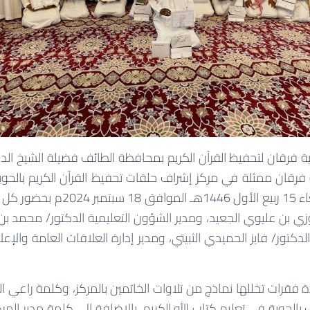
ة فرقان لتحفيظ القرآن الكريم بمحافظة الطائف فضيلة الشيخ الدك
الكريم مساء يوم الأربعاء 15 ربيع الأو
بن عليوي الجعيد، ومدير الشؤون التعليمية الدكتور/ محمد بن
لدكتور/ فايز الحميدي الثبيتي، ومدير إدارة العلاقات العامة والإعلا
فقرات تخللها نماذج من تلاوات الخاتمين بالمركز، وكلمة راعي 
الحوية في تعليم كتاب الله الكريم، بالإضافة إلى كلمة مدير الم