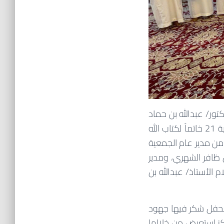
تور/ عبدالله بن حماد
القرشي كرمت جمعية فرقان ممثلة في مركز إشراف حلقات تحفيظ القرآن الكريم بالحوية 21 خاتماً لكتاب الله
ل 1446هـ الموافق 18 سبتمبر 2024م بحضور كل من مدير عام الجمعية
 ظافر الشهري، ومدير
م الأستاذ/ عبدالله بن
الحفل شكر فيها جهود
ركز استعرض من خلالها