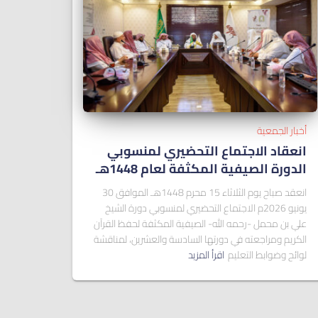
أخبار الجمعية
انعقاد الاجتماع التحضيري لمنسوبي
الدورة الصيفية المكثفة لعام 1448هـ
انعقد صباح يوم الثلاثاء 15 محرم 1448هـ الموافق 30
يونيو 2026م الاجتماع التحضيري لمنسوبي دورة الشيخ
علي بن محمل -رحمه الله- الصيفية المكثفة لحفظ القرآن
الكريم ومراجعته في دورتها السادسة والعشرين، لمناقشة
لوائح وضوابط التعليم
اقرأ المزيد