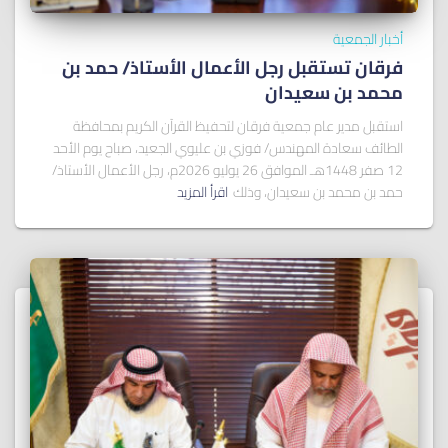
أخبار الجمعية
فرقان تستقبل رجل الأعمال الأستاذ/ ﺣﻤﺪ ﺑﻦ
ﻣﺤﻤﺪ ﺑﻦ ﺳﻌﻴﺪان
استقبل مدير عام جمعية فرقان لتحفيظ القرآن الكريم بمحافظة
الطائف سعادة المهندس/ فوزي بن عليوي الجعيد، صباح يوم الأحد
12 صفر 1448هـ الموافق 26 يوليو 2026م، رجل الأعمال الأستاذ/
حمد بن محمد بن سعيدان، وذلك
اقرأ المزيد