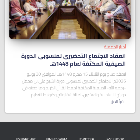
أخبار الجمعية
انعقاد الاجتماع التحضيري لمنسوبي الدورة
الصيفية المكثفة لعام 1448هـ
انعقد صباح يوم الثلاثاء 15 محرم 1448هـ الموافق 30 يونيو
2026م الاجتماع التحضيري لمنسوبي دورة الشيخ علي بن محمل
-رحمه الله- الصيفية المكثفة لحفظ القرآن الكريم ومراجعته في
دورتها السادسة والعشرين، لمناقشة لوائح وضوابط التعليم
اقرأ المزيد
SNAPCHAT
INSTAGRAM
TWITTER
FACEBOOK