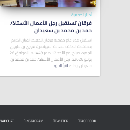
أخبار الجمعية
فرقان تستقبل رجل الأعمال الأستاذ/
ﺣﻤﺪ ﺑﻦ ﻣﺤﻤﺪ ﺑﻦ ﺳﻌﻴﺪان
استقبل مدير عام جمعية فرقان لتحفيظ القرآن الكريم
بمحافظة الطائف سعادة المهندس/ فوزي بن عليوي
الجعيد، صباح يوم الأحد 12 صفر 1448هـ الموافق 26
يوليو 2026م، رجل الأعمال الأستاذ/ حمد بن محمد بن
سعيدان، وذلك
اقرأ المزيد
NAPCHAT
INSTAGRAM
TWITTER
FACEBOOK