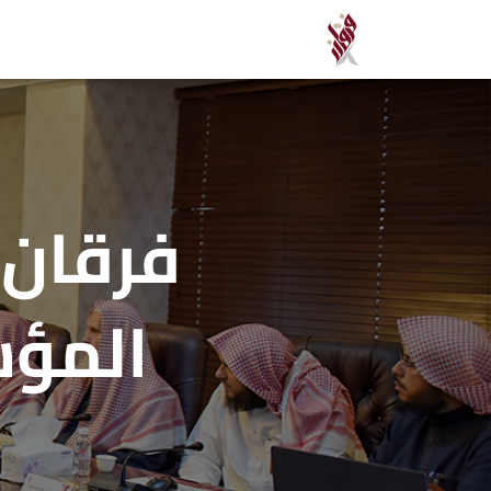
فرقان 
المؤس