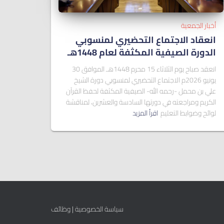
أخبار الجمعية
انعقاد الاجتماع التحضيري لمنسوبي
الدورة الصيفية المكثفة لعام 1448هـ
انعقد صباح يوم الثلاثاء 15 محرم 1448هـ الموافق 30
يونيو 2026م الاجتماع التحضيري لمنسوبي دورة الشيخ
علي بن محمل -رحمه الله- الصيفية المكثفة لحفظ القرآن
الكريم ومراجعته في دورتها السادسة والعشرين، لمناقشة
لوائح وضوابط التعليم
اقرأ المزيد
سياسة الخصوصية
|
وظائف