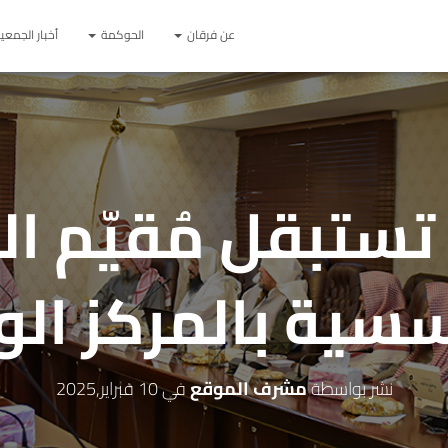
عن فرقان
الحوكمة
أخبار الجمعي
تستبقل مُقيّم ال
سية بالمركز ال
نشر بواسطة
مشرف الموقع
في
10 فبراير,2025