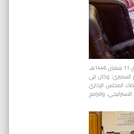
استقبلت جمعية فرقان لتحفيظ القرآن الكريم بمحافظة الطائف صباح يوم الاثنين الموافق 11 شعبان 1446هـ
يم السميري؛ وكان في
اء المجلس الإداري
ستراتيجي، والبرامج