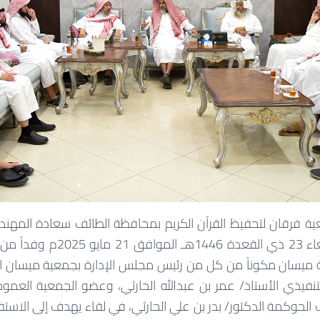
ية فرقان لتحفيظ القرآن الكريم بمحافظة الطائف سعادة المه
الجعيد صباح يوم الأربعاء 23 ذي ا
ة ميسان مكوناً من كل من رئيس مجلس الإدارة بجمعية ميسان الأس
 التنفيذي الأستاذ/ عمر بن عبدالله الحارثي، وعضو الجمعية العمو
الحوكمة الدكتور/ بدر بن علي الحارثي،
في لقاء يهدف إلى الاستف