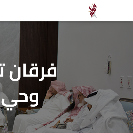
فرقان ت
وحي ل
ب