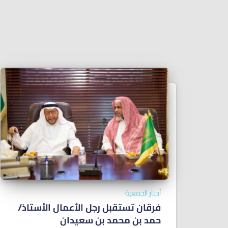
أخبار الجمعية
فرقان تستقبل رجل الأعمال الأستاذ/
ﺣﻤﺪ ﺑﻦ ﻣﺤﻤﺪ ﺑﻦ ﺳﻌﻴﺪان