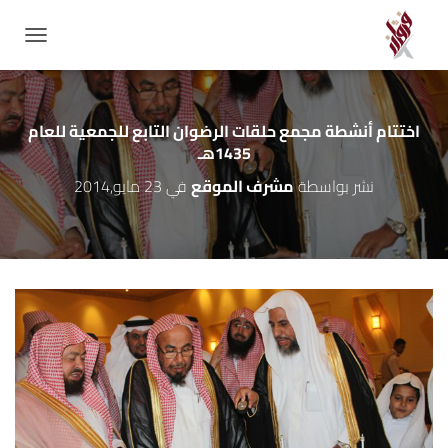
GATION
اختتام أنشطة مجمع حلقات الرضوان التابع للجمعية للعام
1435هـ
نشر بواسطة
مشرف الموقع
في
23 مايو,2014