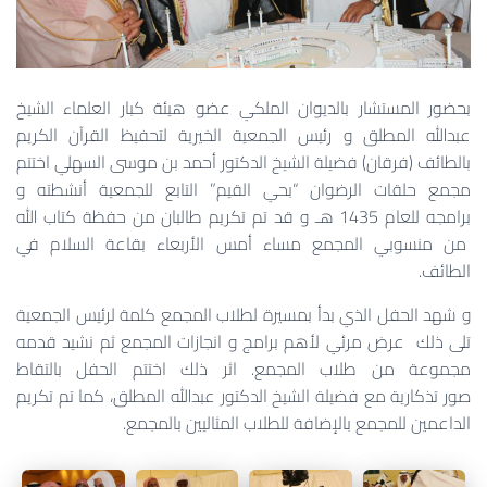
بحضور المستشار بالديوان الملكي عضو هيئة كبار العلماء الشيخ
عبدالله المطلق و رئيس الجمعية الخيرية لتحفيظ القرآن الكريم
بالطائف (فرقان) فضيلة الشيخ الدكتور أحمد بن موسى السهلي اختتم
مجمع حلقات الرضوان “بحي القيم” التابع للجمعية أنشطته و
برامجه للعام 1435 هـ و قد تم تكريم طالبان من حفظة كتاب الله
من منسوبي المجمع مساء أمس الأربعاء بقاعة السلام في
الطائف.
و شهد الحفل الذي بدأ بمسيرة لطلاب المجمع كلمة لرئيس الجمعية
تلى ذلك عرض مرئي لأهم برامج و انجازات المجمع ثم نشيد قدمه
مجموعة من طلاب المجمع. اثر ذلك اختتم الحفل بالتقاط
صور تذكارية مع فضيلة الشيخ الدكتور عبدالله المطلق، كما تم تكريم
الداعمين للمجمع بالإضافة للطلاب المثاليين بالمجمع.