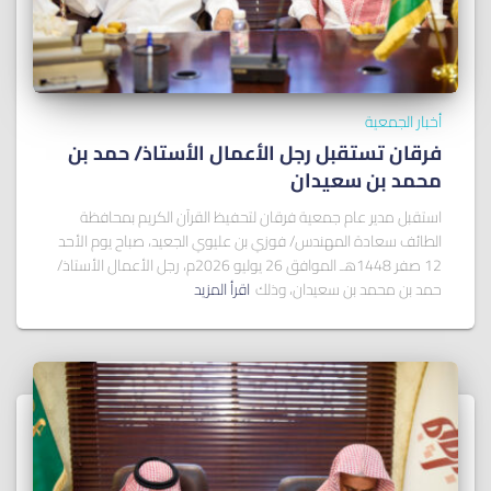
أخبار الجمعية
فرقان تستقبل رجل الأعمال الأستاذ/ ﺣﻤﺪ ﺑﻦ
ﻣﺤﻤﺪ ﺑﻦ ﺳﻌﻴﺪان
استقبل مدير عام جمعية فرقان لتحفيظ القرآن الكريم بمحافظة
الطائف سعادة المهندس/ فوزي بن عليوي الجعيد، صباح يوم الأحد
12 صفر 1448هـ الموافق 26 يوليو 2026م، رجل الأعمال الأستاذ/
حمد بن محمد بن سعيدان، وذلك
اقرأ المزيد