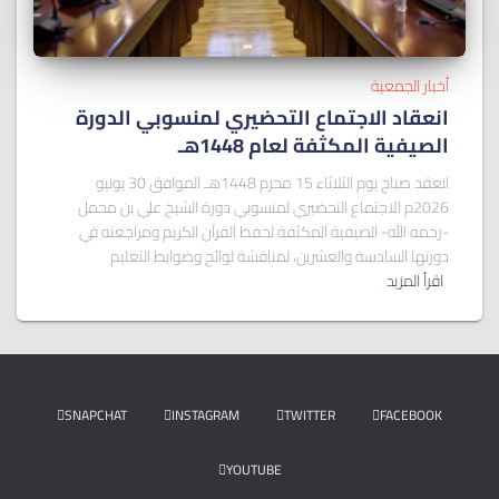
أخبار الجمعية
انعقاد الاجتماع التحضيري لمنسوبي الدورة
الصيفية المكثفة لعام 1448هـ
انعقد صباح يوم الثلاثاء 15 محرم 1448هـ الموافق 30 يونيو
2026م الاجتماع التحضيري لمنسوبي دورة الشيخ علي بن محمل
-رحمه الله- الصيفية المكثفة لحفظ القرآن الكريم ومراجعته في
دورتها السادسة والعشرين، لمناقشة لوائح وضوابط التعليم
اقرأ المزيد
SNAPCHAT
INSTAGRAM
TWITTER
FACEBOOK
YOUTUBE