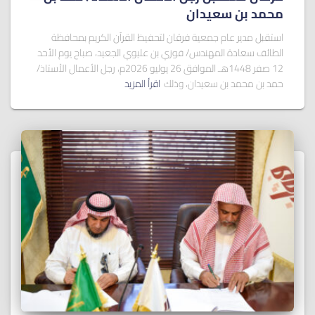
ﻣﺤﻤﺪ ﺑﻦ ﺳﻌﻴﺪان
استقبل مدير عام جمعية فرقان لتحفيظ القرآن الكريم بمحافظة
الطائف سعادة المهندس/ فوزي بن عليوي الجعيد، صباح يوم الأحد
12 صفر 1448هـ الموافق 26 يوليو 2026م، رجل الأعمال الأستاذ/
حمد بن محمد بن سعيدان، وذلك
اقرأ المزيد