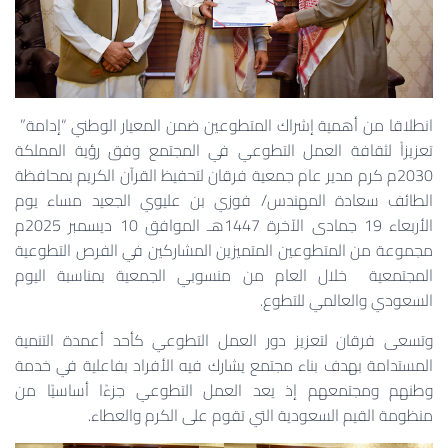
انطلاقا من أهمية إشراك المتطوعين ضمن المعيار الوطني “إدامة”
تعزيزاً لثقافة العمل التطوعي في المجتمع وفق رؤية المملكة
2030
م
كرم مدير عام جمعية فرقان لتحفيظ القرآن الكريم بمحافظة
الطائف سعادة المهندس/ فوزي بن عليوي الجعيد مساء يوم
الأربعاء
19
جمادى الآخرة
1447
هـ الموافق
10
ديسمبر
2025
م
مجموعة من المتطوعين المتميزين المشاركين في الفرص التطوعية
المجتمعية خلال العام من منسوبي الجمعية بمناسبة اليوم
السعودي والعالمي للتطوع.
وتسعى فرقان لتعزيز دور العمل التطوعي كأحد أعمدة التنمية
المستدامة بهدف بناء مجتمع يشارك فيه الأفراد بفاعلية في خدمة
وطنهم ومجتمعهم إذ يعد العمل التطوعي جزءًا أساسيًا من
منظومة القيم السعودية التي تقوم على الكرم والعطاء.