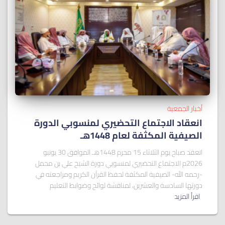
أخبار الجمعية
انعقاد الاجتماع التحضيري لمنسوبي الدورة
الصيفية المكثفة لعام 1448هـ
انعقد صباح يوم الثلاثاء 15 محرم 1448هـ الموافق 30 يونيو
2026م الاجتماع التحضيري لمنسوبي دورة الشيخ علي بن محمل
-رحمه الله- الصيفية المكثفة لحفظ القرآن الكريم ومراجعته في
دورتها السادسة والعشرين، لمناقشة لوائح وضوابط التعليم
اقرأ المزيد