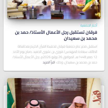
أخبار الجمعية
فرقان تستقبل رجل الأعمال الأستاذ/ ﺣﻤﺪ ﺑﻦ
ﻣﺤﻤﺪ ﺑﻦ ﺳﻌﻴﺪان
استقبل مدير عام جمعية فرقان لتحفيظ القرآن الكريم بمحافظة
الطائف سعادة المهندس/ فوزي بن عليوي الجعيد، صباح يوم الأحد
12 صفر 1448هـ الموافق 26 يوليو 2026م، رجل الأعمال الأستاذ/
حمد بن محمد بن سعيدان، وذلك
اقرأ المزيد