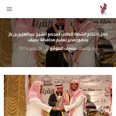
GATION
حفل اختتام انشطة الطلاب لمجمع الشيخ عبدالعزيز بن باز
بحضور مدير تعليم محافظة عفيف
نشر بواسطة
مشرف الموقع
في
26 يونيو,2014