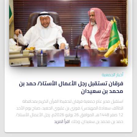
أخبار الجمعية
فرقان تستقبل رجل الأعمال الأستاذ/ ﺣﻤﺪ ﺑﻦ
ﻣﺤﻤﺪ ﺑﻦ ﺳﻌﻴﺪان
استقبل مدير عام جمعية فرقان لتحفيظ القرآن الكريم بمحافظة
الطائف سعادة المهندس/ فوزي بن عليوي الجعيد، صباح يوم الأحد
12 صفر 1448هـ الموافق 26 يوليو 2026م، رجل الأعمال الأستاذ/
حمد بن محمد بن سعيدان، وذلك
اقرأ المزيد