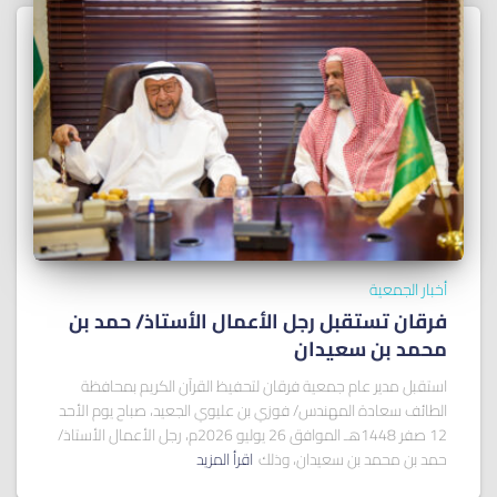
أخبار الجمعية
فرقان تستقبل رجل الأعمال الأستاذ/ ﺣﻤﺪ ﺑﻦ
ﻣﺤﻤﺪ ﺑﻦ ﺳﻌﻴﺪان
استقبل مدير عام جمعية فرقان لتحفيظ القرآن الكريم بمحافظة
الطائف سعادة المهندس/ فوزي بن عليوي الجعيد، صباح يوم الأحد
12 صفر 1448هـ الموافق 26 يوليو 2026م، رجل الأعمال الأستاذ/
حمد بن محمد بن سعيدان، وذلك
اقرأ المزيد