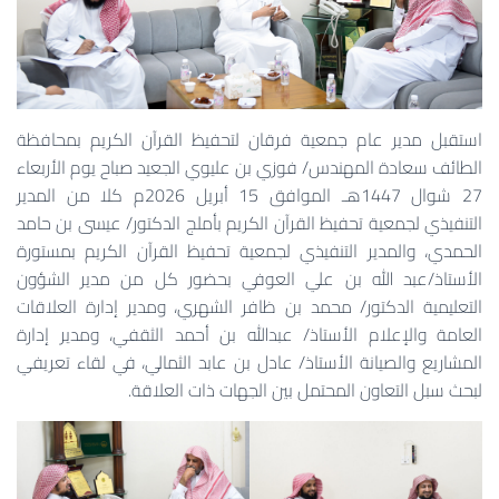
استقبل مدير عام جمعية فرقان لتحفيظ القرآن الكريم بمحافظة
الطائف سعادة المهندس/ فوزي بن عليوي الجعيد صباح يوم الأربعاء
27 شوال 1447هـ الموافق 15 أبريل 2026م كلا من المدير
التنفيذي لجمعية تحفيظ القرآن الكريم بأملج الدكتور/ عيسى بن حامد
الحمدي، والمدير التنفيذي لجمعية تحفيظ القرآن الكريم بمستورة
الأستاذ/عبد الله بن علي العوفي بحضور كل من مدير الشؤون
التعليمية الدكتور/ محمد بن ظافر الشهري، ومدير إدارة العلاقات
العامة والإعلام الأستاذ/ عبدالله بن أحمد الثقفي، ومدير إدارة
المشاريع والصيانة الأستاذ/ عادل بن عابد الثمالي، في لقاء تعريفي
لبحث سبل التعاون المحتمل بين الجهات ذات العلاقة.