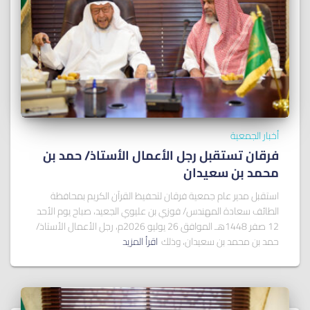
أخبار الجمعية
فرقان تستقبل رجل الأعمال الأستاذ/ ﺣﻤﺪ ﺑﻦ
ﻣﺤﻤﺪ ﺑﻦ ﺳﻌﻴﺪان
استقبل مدير عام جمعية فرقان لتحفيظ القرآن الكريم بمحافظة
الطائف سعادة المهندس/ فوزي بن عليوي الجعيد، صباح يوم الأحد
12 صفر 1448هـ الموافق 26 يوليو 2026م، رجل الأعمال الأستاذ/
حمد بن محمد بن سعيدان، وذلك
اقرأ المزيد