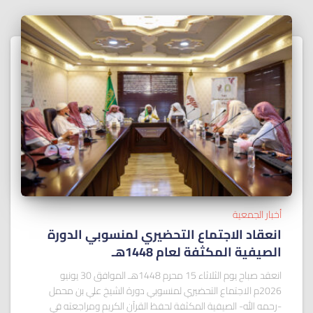
أخبار الجمعية
انعقاد الاجتماع التحضيري لمنسوبي الدورة
الصيفية المكثفة لعام 1448هـ
انعقد صباح يوم الثلاثاء 15 محرم 1448هـ الموافق 30 يونيو
2026م الاجتماع التحضيري لمنسوبي دورة الشيخ علي بن محمل
-رحمه الله- الصيفية المكثفة لحفظ القرآن الكريم ومراجعته في