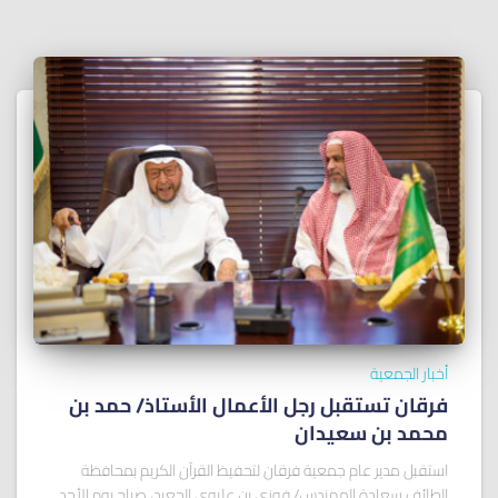
أخبار الجمعية
فرقان تستقبل رجل الأعمال الأستاذ/ ﺣﻤﺪ ﺑﻦ
ﻣﺤﻤﺪ ﺑﻦ ﺳﻌﻴﺪان
استقبل مدير عام جمعية فرقان لتحفيظ القرآن الكريم بمحافظة
الطائف سعادة المهندس/ فوزي بن عليوي الجعيد، صباح يوم الأحد