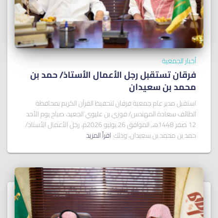
أخبار الجمعية
فرقان تستقبل رجل الأعمال الأستاذ/ ﺣﻤﺪ ﺑﻦ
ﻣﺤﻤﺪ ﺑﻦ ﺳﻌﻴﺪان
استقبل مدير عام جمعية فرقان لتحفيظ القرآن الكريم بمحافظة
الطائف سعادة المهندس/ فوزي بن عليوي الجعيد، صباح يوم الأحد
12 صفر 1448هـ الموافق 26 يوليو 2026م، رجل الأعمال الأستاذ/
حمد بن محمد بن سعيدان، وذلك
اقرأ المزيد