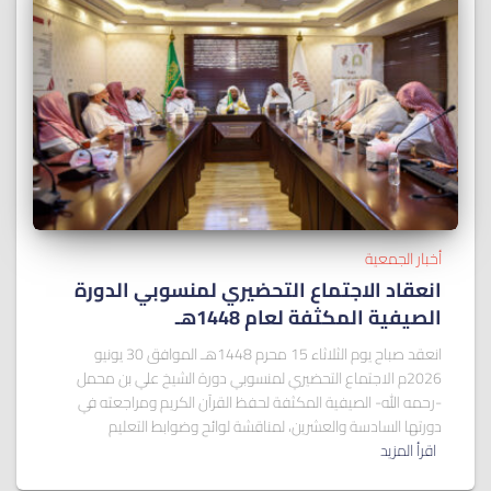
أخبار الجمعية
انعقاد الاجتماع التحضيري لمنسوبي الدورة
الصيفية المكثفة لعام 1448هـ
انعقد صباح يوم الثلاثاء 15 محرم 1448هـ الموافق 30 يونيو
2026م الاجتماع التحضيري لمنسوبي دورة الشيخ علي بن محمل
-رحمه الله- الصيفية المكثفة لحفظ القرآن الكريم ومراجعته في
دورتها السادسة والعشرين، لمناقشة لوائح وضوابط التعليم
اقرأ المزيد