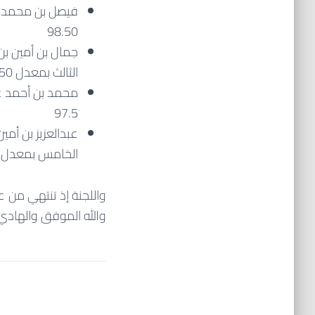
فيصل بن محمد بن
98.50
جمال بن أمين بن
الثالث بمعدل 96.50
محمد بن أحمد عي
97.5
عبدالعزيز بن أمي
الخامس بمعدل 96.91
واللجنة إذ تنتهي من ع
والله الموفق والهادي 