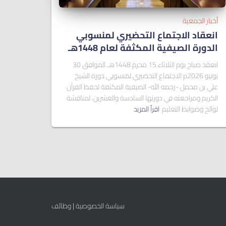
أخبار الجمعية
انعقاد الاجتماع التحضيري لمنسوبي
الدورة الصيفية المكثفة لعام 1448هـ
انعقد صباح يوم الثلاثاء 15 محرم 1448هـ الموافق 30
يونيو 2026م الاجتماع التحضيري لمنسوبي دورة الشيخ
علي بن محمل -رحمه الله- الصيفية المكثفة لحفظ القرآن
الكريم ومراجعته في دورتها السادسة والعشرين، لمناقشة
لوائح وضوابط التعليم
اقرأ المزيد
سياسة الخصوصية
|
وظائف