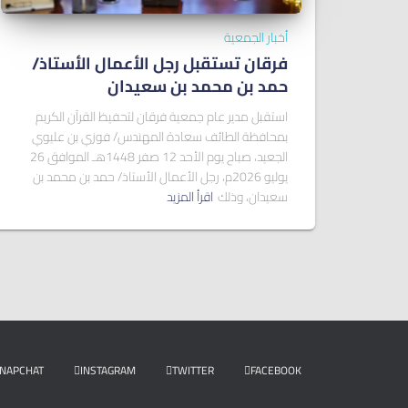
أخبار الجمعية
فرقان تستقبل رجل الأعمال الأستاذ/
ﺣﻤﺪ ﺑﻦ ﻣﺤﻤﺪ ﺑﻦ ﺳﻌﻴﺪان
استقبل مدير عام جمعية فرقان لتحفيظ القرآن الكريم
بمحافظة الطائف سعادة المهندس/ فوزي بن عليوي
الجعيد، صباح يوم الأحد 12 صفر 1448هـ الموافق 26
يوليو 2026م، رجل الأعمال الأستاذ/ حمد بن محمد بن
سعيدان، وذلك
اقرأ المزيد
NAPCHAT
INSTAGRAM
TWITTER
FACEBOOK