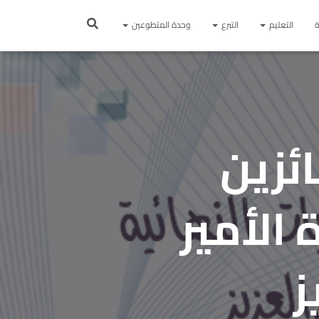
ة
التعليم
التبرع
وحدة المتطوعين
ئزين
 الأمير
ز