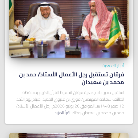
أخبار الجمعية
فرقان تستقبل رجل الأعمال الأستاذ/ ﺣﻤﺪ ﺑﻦ
ﻣﺤﻤﺪ ﺑﻦ ﺳﻌﻴﺪان
استقبل مدير عام جمعية فرقان لتحفيظ القرآن الكريم بمحافظة
الطائف سعادة المهندس/ فوزي بن عليوي الجعيد، صباح يوم الأحد
12 صفر 1448هـ الموافق 26 يوليو 2026م، رجل الأعمال الأستاذ/
حمد بن محمد بن سعيدان، وذلك
اقرأ المزيد