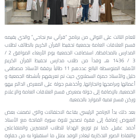
للعام الثالث على التوالي من برنامج “قرآني سر نجاحي” والذي يقيمه
قسم العلاقات العامة بجمعية تحفيظ القرآن الكريم بالطائف لطلاب
المدارس بالمحافظة, استضافت الجمعية يوم الأربعاء الموافق 2 /
3 / 1436 هـ وفداً من طلاب مدارس تحفيظ القرآن الكريم
الأهلية المتوسطة البالغ عددهم 11 طالباً برفقة الأستاذ مصطفى
خليل والأستاذ حمزة السملاوي حيث تم تعريفهم بأنشطة الجمعية و
أعمالها وبرامجها وانجازاتها, وأخذهم جولة على المعرض الدائم ببهو
الجمعية, بالإضافة إلى جولة بمعرض قسم العلاقات العامة والإعلام
وركن قسم تنمية الموارد بالجمعية.
بعد ذلك بدأ البرنامج الرئيسي بقاعة الاحتفالات والتي تضمنت بعض
العروض إضافةً إلى فقرة تصحيح تلاوة سورة الفاتحة مع الأستاذ
أحمد عقيل, كما تم توزيع الهدايا للطلاب المتميزين والمتفاعلين
والتقاط الصور التذكارية ليغادر الوفد بمثل ما استقبلوا به من حفاوة