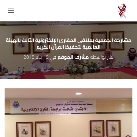
GATION
مشاركة الجمعية بملتقى المقارئ الإلكترونية الثالث بالهيئة
العالمية لتحفيظ القرآن الكريم
نشر بواسطة
مشرف الموقع
في
15 يناير,2015