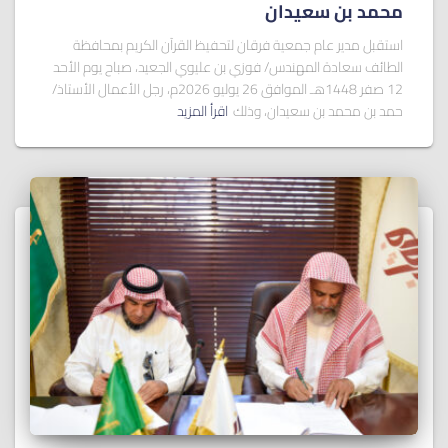
ﻣﺤﻤﺪ ﺑﻦ ﺳﻌﻴﺪان
استقبل مدير عام جمعية فرقان لتحفيظ القرآن الكريم بمحافظة
الطائف سعادة المهندس/ فوزي بن عليوي الجعيد، صباح يوم الأحد
12 صفر 1448هـ الموافق 26 يوليو 2026م، رجل الأعمال الأستاذ/
حمد بن محمد بن سعيدان، وذلك
اقرأ المزيد