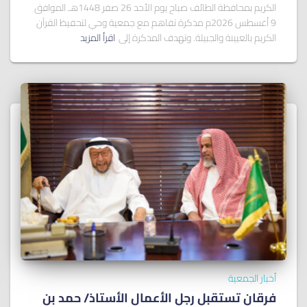
الكريم بمحافظة الطائف صباح يوم الأحد 26 صفر 1448هـ الموافق
9 أغسطس 2026م مذكرة تفاهم مع جمعية وحي لتحفيظ القرآن
الكريم بالعيينة والجبيلة. وتهدف المذكرة إلى
اقرأ المزيد
أخبار الجمعية
فرقان تستقبل رجل الأعمال الأستاذ/ ﺣﻤﺪ ﺑﻦ