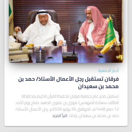
أخبار الجمعية
فرقان تستقبل رجل الأعمال الأستاذ/ ﺣﻤﺪ ﺑﻦ
ﻣﺤﻤﺪ ﺑﻦ ﺳﻌﻴﺪان
استقبل مدير عام جمعية فرقان لتحفيظ القرآن الكريم بمحافظة
الطائف سعادة المهندس/ فوزي بن عليوي الجعيد، صباح يوم الأحد
12 صفر 1448هـ الموافق 26 يوليو 2026م، رجل الأعمال الأستاذ/
حمد بن محمد بن سعيدان، وذلك
اقرأ المزيد