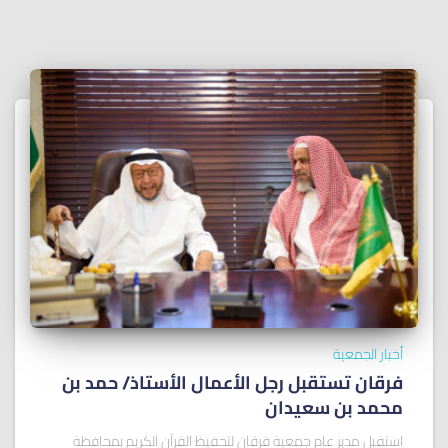
أخبار الجمعية
فرقان تستقبل رجل الأعمال الأستاذ/ ﺣﻤﺪ ﺑﻦ
ﻣﺤﻤﺪ ﺑﻦ ﺳﻌﻴﺪان
استقبل مدير عام جمعية فرقان لتحفيظ القرآن الكريم بمحافظة