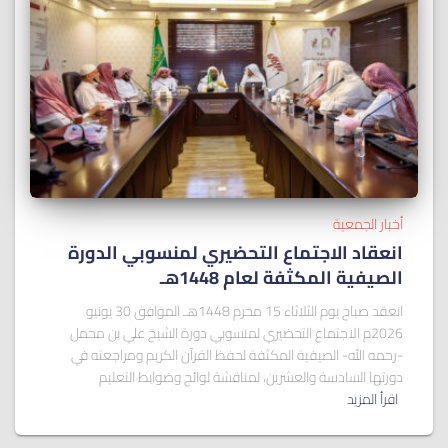
أخبار الجمعية
انعقاد الاجتماع التحضيري لمنسوبي الدورة
الصيفية المكثفة لعام 1448هـ
انعقد صباح يوم الثلاثاء 15 محرم 1448هـ الموافق 30 يونيو
2026م الاجتماع التحضيري لمنسوبي دورة الشيخ علي بن محمل
-رحمه الله- الصيفية المكثفة لحفظ القرآن الكريم ومراجعته في
دورتها السادسة والعشرين، لمناقشة لوائح وضوابط التعليم
اقرأ المزيد