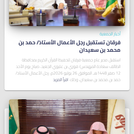
أخبار الجمعية
فرقان تستقبل رجل الأعمال الأستاذ/ ﺣﻤﺪ ﺑﻦ
ﻣﺤﻤﺪ ﺑﻦ ﺳﻌﻴﺪان
استقبل مدير عام جمعية فرقان لتحفيظ القرآن الكريم بمحافظة
الطائف سعادة المهندس/ فوزي بن عليوي الجعيد، صباح يوم الأحد
12 صفر 1448هـ الموافق 26 يوليو 2026م، رجل الأعمال الأستاذ/
حمد بن محمد بن سعيدان، وذلك
اقرأ المزيد