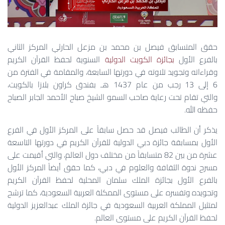
حقق المتسابق فيصل بن محمد بن مزعل الحارثي المركز الثاني
بالفرع الأول
بجائزة الكويت الدولية
السنوية لحفظ القرآن الكريم
وقراءاته وتجويد تلاوته في دورتها السابعة، والمقامة في الفترة من
6 إلى 13 رجب من عام 1437 هـ بفندق كراون بلازا بالكويت،
والتي تقام تحت رعاية صاحب السمو الشيخ صباح الأحمد الجابر الصباح
حفظه الله.
يذكر أن الطالب فيصل قد حصل سابقاً على المركز الأول في الفرع
الأول بمسابقة جائزة دبي الدولية للقرآن الكريم في دورتها التاسعة
عشرة من بين 82 متسابقاً من مختلف دول العالم، والتي أقيمت على
مسرح ندوة الثقافة والعلوم في دبي، كما حقق أيضاً المركز الأول
بالفرع الأول بجائزة الملك سلمان المحلية لحفظ القرآن الكريم
وتجويده وتفسره على مستوى الممكلة العربية السعودية، كما ترشح
لمتثيل المملكة العربية السعودية في جائزة الملك عبدالعزيز الدولية
لحفظ القرآن الكريم على مستوى العالم.