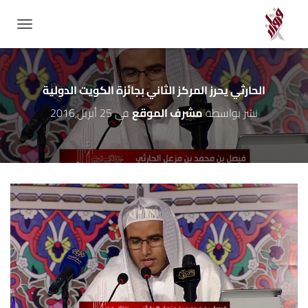
GATION
الحارثي يحرز المركز الثاني بجائزة الكويت الدولية
نشر بواسطة
مشرف الموقع
في
25 أبريل,2016