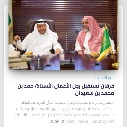
أخبار الجمعية
فرقان تستقبل رجل الأعمال الأستاذ/ ﺣﻤﺪ ﺑﻦ
ﻣﺤﻤﺪ ﺑﻦ ﺳﻌﻴﺪان
استقبل مدير عام جمعية فرقان لتحفيظ القرآن الكريم بمحافظة
الطائف سعادة المهندس/ فوزي بن عليوي الجعيد، صباح يوم الأحد
12 صفر 1448هـ الموافق 26 يوليو 2026م، رجل الأعمال الأستاذ/
حمد بن محمد بن سعيدان، وذلك
اقرأ المزيد