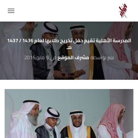
GATION
المدرسة الأهلية تقيم حفل تخريج طلابها لعام 1436 / 1437
هـ
نشر بواسطة
مشرف الموقع
في
9 مايو,2016