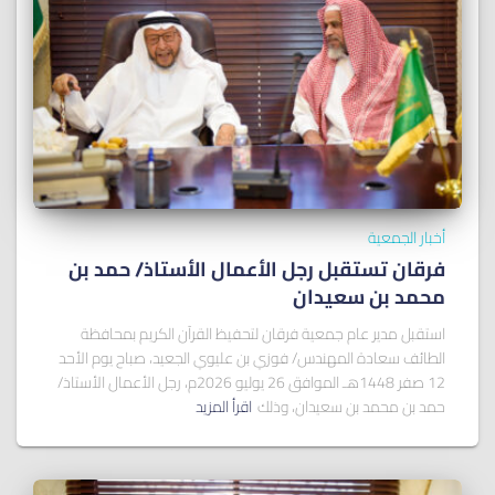
أخبار الجمعية
فرقان تستقبل رجل الأعمال الأستاذ/ ﺣﻤﺪ ﺑﻦ
ﻣﺤﻤﺪ ﺑﻦ ﺳﻌﻴﺪان
استقبل مدير عام جمعية فرقان لتحفيظ القرآن الكريم بمحافظة
الطائف سعادة المهندس/ فوزي بن عليوي الجعيد، صباح يوم الأحد
12 صفر 1448هـ الموافق 26 يوليو 2026م، رجل الأعمال الأستاذ/
حمد بن محمد بن سعيدان، وذلك
اقرأ المزيد