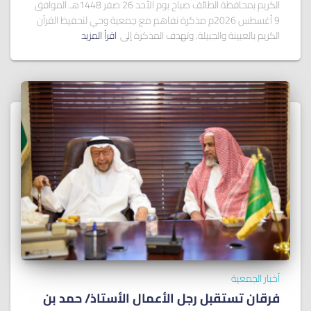
الكريم بمحافظة الطائف صباح يوم الأحد 26 صفر 1448هـ الموافق
9 أغسطس 2026م مذكرة تفاهم مع جمعية وحي لتحفيظ القرآن
الكريم بالعيينة والجبيلة. وتهدف المذكرة إلى
اقرأ المزيد
أخبار الجمعية
فرقان تستقبل رجل الأعمال الأستاذ/ ﺣﻤﺪ ﺑﻦ