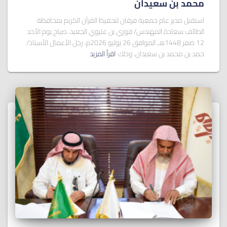
ﻣﺤﻤﺪ ﺑﻦ ﺳﻌﻴﺪان
استقبل مدير عام جمعية فرقان لتحفيظ القرآن الكريم بمحافظة
الطائف سعادة المهندس/ فوزي بن عليوي الجعيد، صباح يوم الأحد
12 صفر 1448هـ الموافق 26 يوليو 2026م، رجل الأعمال الأستاذ/
حمد بن محمد بن سعيدان، وذلك
اقرأ المزيد