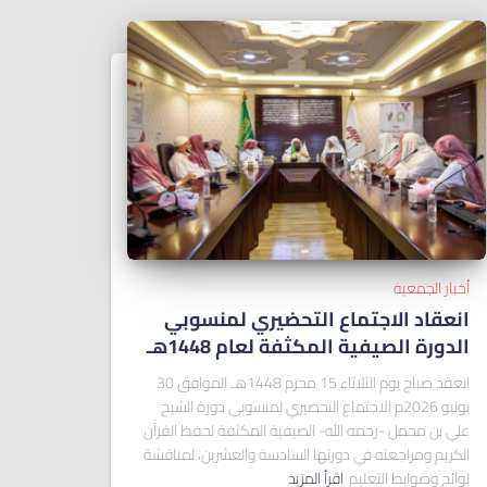
أخبار الجمعية
انعقاد الاجتماع التحضيري لمنسوبي
الدورة الصيفية المكثفة لعام 1448هـ
انعقد صباح يوم الثلاثاء 15 محرم 1448هـ الموافق 30
يونيو 2026م الاجتماع التحضيري لمنسوبي دورة الشيخ
علي بن محمل -رحمه الله- الصيفية المكثفة لحفظ القرآن
الكريم ومراجعته في دورتها السادسة والعشرين، لمناقشة
لوائح وضوابط التعليم
اقرأ المزيد