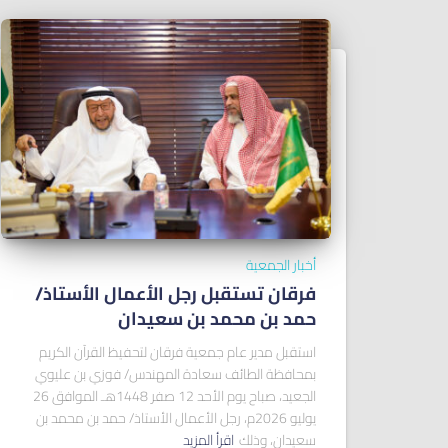
أخبار الجمعية
فرقان تستقبل رجل الأعمال الأستاذ/
ﺣﻤﺪ ﺑﻦ ﻣﺤﻤﺪ ﺑﻦ ﺳﻌﻴﺪان
استقبل مدير عام جمعية فرقان لتحفيظ القرآن الكريم
بمحافظة الطائف سعادة المهندس/ فوزي بن عليوي
الجعيد، صباح يوم الأحد 12 صفر 1448هـ الموافق 26
يوليو 2026م، رجل الأعمال الأستاذ/ حمد بن محمد بن
سعيدان، وذلك
اقرأ المزيد