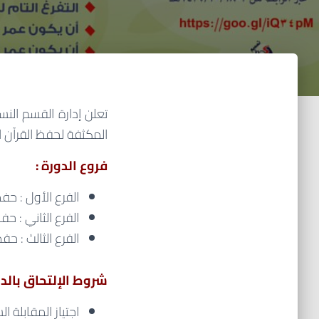
تعلن إدارة القسم النس
المكثفة لحفظ القرآن الكريم للعام 1437 هـ لمدة 5 أسا
فروع الدورة :
الفرع الأول : حفظ 15 جزءاً – (مستو
الفرع الثاني : حفظ 10 أجزاء – (3 مست
الفرع الثالث : حفظ 5 أجزاء – (6 مستو
شروط الإلتحاق بالدو
اجتياز المقابلة ا