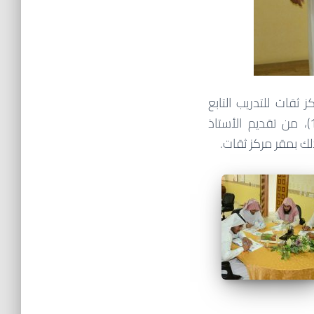
ثقات للتدريب التابع
للجمعية الخيرية لتحفيظ القرآن الكريم بمحافظة الطائف (فرقان) بعنوان (قيادة 101)، من تقديم الأستاذ