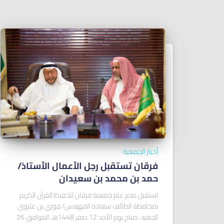
أخبار الجمعية
فرقان تستقبل رجل الأعمال الأستاذ/
ﺣﻤﺪ ﺑﻦ ﻣﺤﻤﺪ ﺑﻦ ﺳﻌﻴﺪان
استقبل مدير عام جمعية فرقان لتحفيظ القرآن الكريم
بمحافظة الطائف سعادة المهندس/ فوزي بن عليوي
الجعيد، صباح يوم الأحد 12 صفر 1448هـ الموافق 26