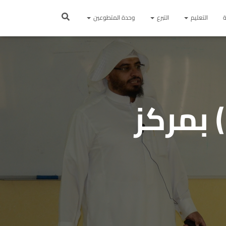
ة
التعليم
التبرع
وحدة المتطوعين
انطلاق دورة (قيادة 101) بمركز