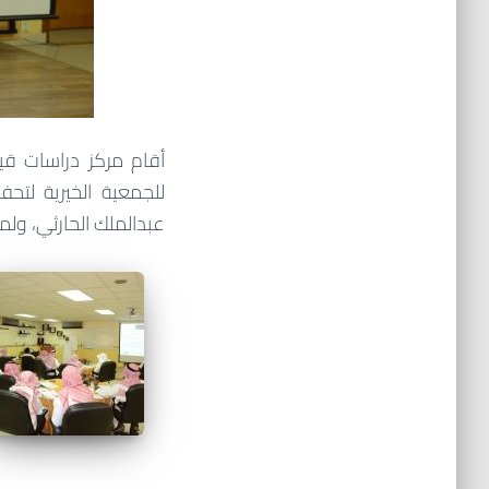
أقام مركز دراسات قيا
عبدالملك الحارثي، ولمدة ثلاثة أيام 21 – 23 / 10 / 1437هـ بواقع أ