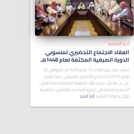
أخبار الجمعية
انعقاد الاجتماع التحضيري لمنسوبي
الدورة الصيفية المكثفة لعام 1448هـ
انعقد صباح يوم الثلاثاء 15 محرم 1448هـ الموافق 30
يونيو 2026م الاجتماع التحضيري لمنسوبي دورة الشيخ
علي بن محمل -رحمه الله- الصيفية المكثفة لحفظ القرآن
الكريم ومراجعته في دورتها السادسة والعشرين، لمناقشة
لوائح وضوابط التعليم
اقرأ المزيد