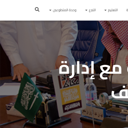
ة
التعليم
التبرع
وحدة المتطوعين
مع إدارة
ئف