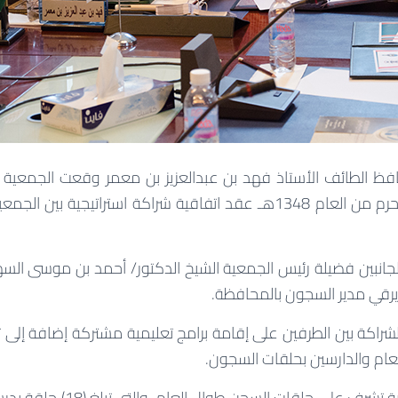
ظ الطائف الأستاذ فهد بن عبدالعزيز بن معمر وقعت الجمعية بع
الإثنين الموافق 23 محرم من العام 1348هـ عقد اتفاقية شراكة استراتيجي
انبين فضيلة رئيس الجمعية الشيخ الدكتور/ أحمد بن موسى الس
يرقي مدير السجون بالمحافظة.
راكة بين الطرفين على إقامة برامج تعليمية مشتركة إضافة إلى
العام والدارسين بحلقات السجون.