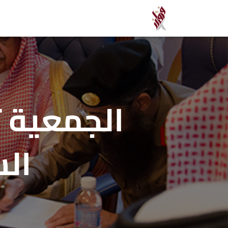
الجمعية ت
الس