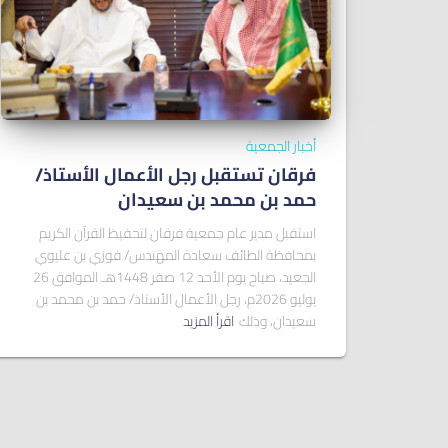
أخبار الجمعية
فرقان تستقبل رجل الأعمال الأستاذ/
ﺣﻤﺪ ﺑﻦ ﻣﺤﻤﺪ ﺑﻦ ﺳﻌﻴﺪان
استقبل مدير عام جمعية فرقان لتحفيظ القرآن الكريم
بمحافظة الطائف سعادة المهندس/ فوزي بن عليوي
الجعيد، صباح يوم الأحد 12 صفر 1448هـ الموافق 26
يوليو 2026م، رجل الأعمال الأستاذ/ حمد بن محمد بن
سعيدان، وذلك
اقرأ المزيد