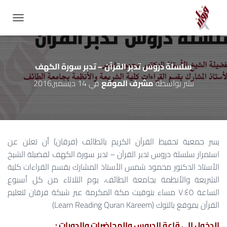
GATION
سلسلة دروس تدبر القرآن – تدبر سورة الكهف
نشر بواسطة
مشرف الموقع
في
14 ديسمبر,2016
يسر جمعية تحفيظ القرآن الكريم بالطائف (فرقان) أن تعلن عن
استمرار سلسلة دروس تدبر القرآن – تدبر سورة الكهف لفضيلة الشيخ
الأستاذ الدكتور محمود شمس الأستاذ المشارك بقسم القراءات كلية
الشريعة والأنظمة بجامعة الطائف، يوم الثلاثاء من كل أسبوع
الساعة ٧:٤٥ مساء بتوقيت مكة المكرمة عبر شبكة فرقان لتعليم
القرآن بموقع بالتوك (Learn Reading Quran Kareem)
الدخول إلى قاعة الدروس والمحاضرات والدورات :