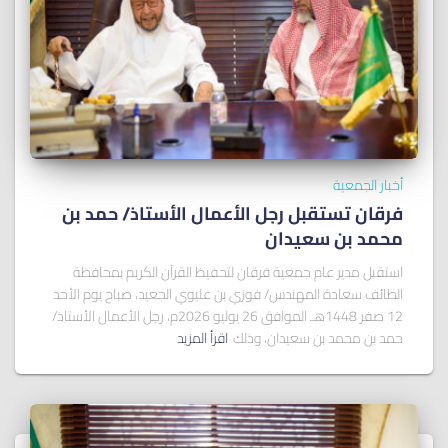
أخبار الجمعية
فرقان تستقبل رجل الأعمال الأستاذ/ ﺣﻤﺪ ﺑﻦ
ﻣﺤﻤﺪ ﺑﻦ ﺳﻌﻴﺪان
استقبل مدير عام جمعية فرقان لتحفيظ القرآن الكريم بمحافظة
الطائف سعادة المهندس/ فوزي بن عليوي الجعيد، صباح يوم الأحد
12 صفر 1448هـ الموافق 26 يوليو 2026م، رجل الأعمال الأستاذ/
حمد بن محمد بن سعيدان، وذلك
اقرأ المزيد