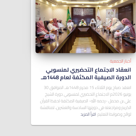
أخبار الجمعية
انعقاد الاجتماع التحضيري لمنسوبي
الدورة الصيفية المكثفة لعام 1448هـ
انعقد صباح يوم الثلاثاء 15 محرم 1448هـ الموافق 30
يونيو 2026م الاجتماع التحضيري لمنسوبي دورة الشيخ
علي بن محمل -رحمه الله- الصيفية المكثفة لحفظ القرآن
الكريم ومراجعته في دورتها السادسة والعشرين، لمناقشة
لوائح وضوابط التعليم
اقرأ المزيد