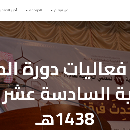
عن فرقان
الحوكمة
أخبار الجمعي
فعاليات دورة ال
ية السادسة عشر 
1438هـ