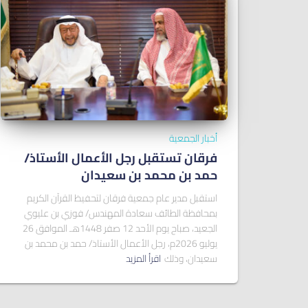
أخبار الجمعية
فرقان تستقبل رجل الأعمال الأستاذ/
ﺣﻤﺪ ﺑﻦ ﻣﺤﻤﺪ ﺑﻦ ﺳﻌﻴﺪان
استقبل مدير عام جمعية فرقان لتحفيظ القرآن الكريم
بمحافظة الطائف سعادة المهندس/ فوزي بن عليوي
الجعيد، صباح يوم الأحد 12 صفر 1448هـ الموافق 26
يوليو 2026م، رجل الأعمال الأستاذ/ حمد بن محمد بن
سعيدان، وذلك
اقرأ المزيد