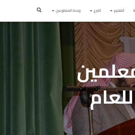
ة
التعليم
التبرع
وحدة المتطوعين
معلمين
للعام