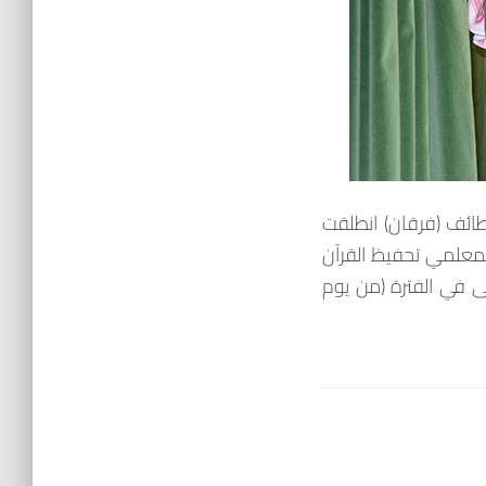
لطائف (فرقان) انطلقت
لسادسة عشر لمعلمي تحفيظ القرآن
له تعالى في الفترة (من يوم