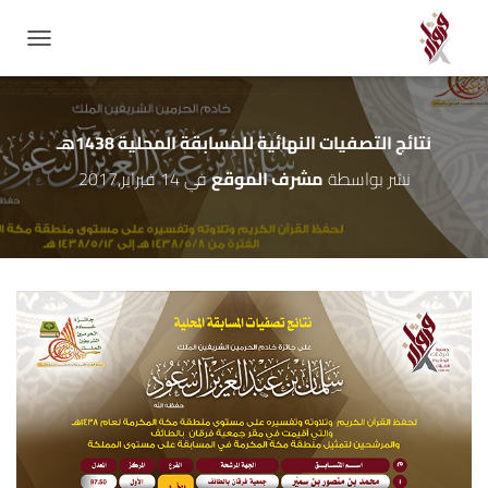
GATION
نتائج التصفيات النهائية للمسابقة المحلية 1438هـ
نشر بواسطة
مشرف الموقع
في
14 فبراير,2017