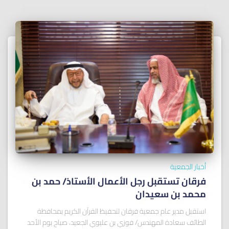
أخبار الجمعية
فرقان تستقبل رجل الأعمال الأستاذ/ ﺣﻤﺪ ﺑﻦ
ﻣﺤﻤﺪ ﺑﻦ ﺳﻌﻴﺪان
استقبل مدير عام جمعية فرقان لتحفيظ القرآن الكريم بمحافظة
الطائف سعادة المهندس/ فوزي بن عليوي الجعيد، صباح يوم الأحد