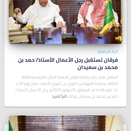
أخبار الجمعية
فرقان تستقبل رجل الأعمال الأستاذ/ ﺣﻤﺪ ﺑﻦ
ﻣﺤﻤﺪ ﺑﻦ ﺳﻌﻴﺪان
استقبل مدير عام جمعية فرقان لتحفيظ القرآن الكريم بمحافظة
الطائف سعادة المهندس/ فوزي بن عليوي الجعيد، صباح يوم الأحد
12 صفر 1448هـ الموافق 26 يوليو 2026م، رجل الأعمال الأستاذ/
حمد بن محمد بن سعيدان، وذلك
اقرأ المزيد