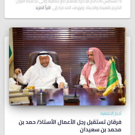
9 أغسطس 2026م مذكرة تفاهم مع جمعية وحي لتحفيظ القرآن
الكريم بالعيينة والجبيلة. وتهدف المذكرة إلى
اقرأ المزيد
أخبار الجمعية
فرقان تستقبل رجل الأعمال الأستاذ/ ﺣﻤﺪ ﺑﻦ
ﻣﺤﻤﺪ ﺑﻦ ﺳﻌﻴﺪان