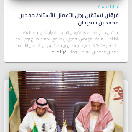
أخبار الجمعية
فرقان تستقبل رجل الأعمال الأستاذ/ ﺣﻤﺪ ﺑﻦ
ﻣﺤﻤﺪ ﺑﻦ ﺳﻌﻴﺪان
استقبل مدير عام جمعية فرقان لتحفيظ القرآن الكريم بمحافظة
الطائف سعادة المهندس/ فوزي بن عليوي الجعيد، صباح يوم الأحد
12 صفر 1448هـ الموافق 26 يوليو 2026م، رجل الأعمال الأستاذ/
حمد بن محمد بن سعيدان، وذلك
اقرأ المزيد