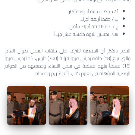
أ / حفظ خمسة أجزاء فأكثر.
ب / حفظ أربعة أجزاء.
ج / حفظ ثلاثة أجزاء فأقل.
هـ/ تحسين تلاوة خمسة عشر جزءاً.
الجدير بالذكر أن الجمعية تشرف على حلقات السجن طوال العام،
والتي تبلغ (18) حلقة يدرس فيها قرابة (700) دارس، كما يُدرس فيها
(16) معلماً بينهم معلمة في سجن النساء، وجميعهم من الكوادر
الوطنية المؤهلة في تعليم كتاب الله الكريم وحفظه.