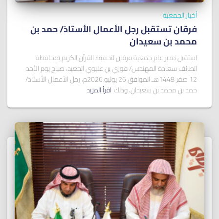
أخبار الجمعية
فرقان تستقبل رجل الأعمال الأستاذ/ ﺣﻤﺪ ﺑﻦ
ﻣﺤﻤﺪ ﺑﻦ ﺳﻌﻴﺪان
استقبل مدير عام جمعية فرقان لتحفيظ القرآن الكريم بمحافظة
الطائف سعادة المهندس/ فوزي بن عليوي الجعيد، صباح يوم الأحد
12 صفر 1448هـ الموافق 26 يوليو 2026م، رجل الأعمال الأستاذ/
حمد بن محمد بن سعيدان، وذلك
اقرأ المزيد