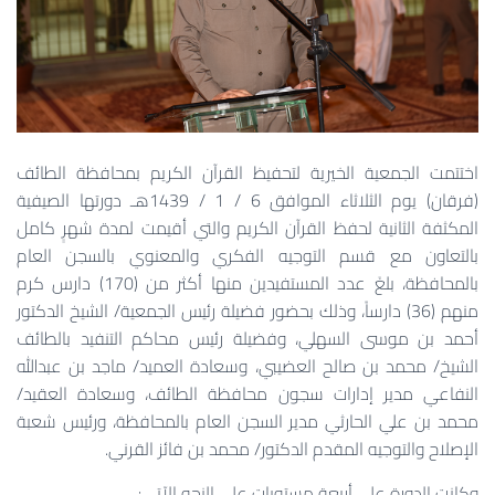
اختتمت الجمعية الخيرية لتحفيظ القرآن الكريم بمحافظة الطائف
(فرقان) يوم الثلاثاء الموافق 6 / 1 / 1439هـ دورتها الصيفية
المكثفة الثانية لحفظ القرآن الكريم والتي أقيمت لمدة شهرٍ كامل
بالتعاون مع قسم التوجيه الفكري والمعنوي بالسجن العام
بالمحافظة، بلغَ عدد المستفيدين منها أكثر من (170) دارس كرم
منهم (36) دارساً، وذلك بحضور فضيلة رئيس الجمعية/ الشيخ الدكتور
أحمد بن موسى السهلي، وفضيلة رئيس محاكم التنفيد بالطائف
الشيخ/ محمد بن صالح العضيبي، وسعادة العميد/ ماجد بن عبدالله
النفاعي مدير إدارات سجون محافظة الطائف، وسعادة العقيد/
محمد بن علي الحارثي مدير السجن العام بالمحافظة، ورئيس شعبة
الإصلاح والتوجيه المقدم الدكتور/ محمد بن فائز القرني.
وكانت الدورة على أربعة مستويات على النحو الآتي: