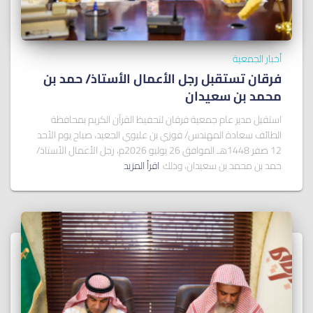
أخبار الجمعية
فرقان تستقبل رجل الأعمال الأستاذ/ ﺣﻤﺪ ﺑﻦ
ﻣﺤﻤﺪ ﺑﻦ ﺳﻌﻴﺪان
استقبل مدير عام جمعية فرقان لتحفيظ القرآن الكريم بمحافظة
الطائف سعادة المهندس/ فوزي بن عليوي الجعيد، صباح يوم الأحد
12 صفر 1448هـ الموافق 26 يوليو 2026م، رجل الأعمال الأستاذ/
حمد بن محمد بن سعيدان، وذلك
اقرأ المزيد