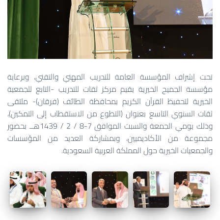
تحت إشراف المؤسسة العامة للتدريب المهني والتقني، وبرعاية
مؤسسة الجميح الخيرية يقيم مركز ثقات للتدريب -التابع للجمعية
الخيرية لتحفيظ القرآن الكريم بمحافظة الطائف (فرقان)- ملتقى
ثقات السنوي التاسع بعنوان (التطوع من الاستقطاب إلى التمكين)،
وذلك يومي الجمعة والسبت الموافق 7-8 / 2 / 1439هــ بحضور
مجموعة من الأكاديميين، وبمشاركة العديد من المؤسسات
والجمعيات الخيرية حول المملكة العربية السعودية.