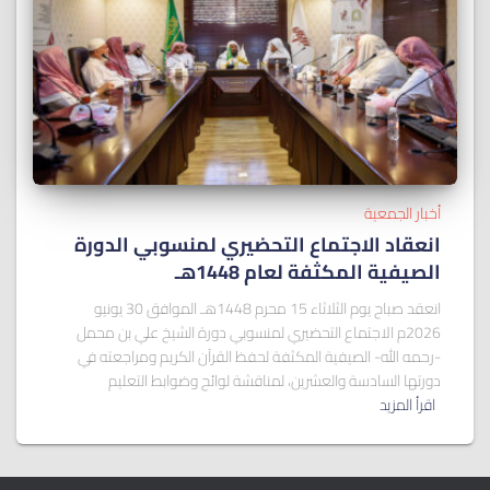
أخبار الجمعية
انعقاد الاجتماع التحضيري لمنسوبي الدورة
الصيفية المكثفة لعام 1448هـ
انعقد صباح يوم الثلاثاء 15 محرم 1448هـ الموافق 30 يونيو
2026م الاجتماع التحضيري لمنسوبي دورة الشيخ علي بن محمل
-رحمه الله- الصيفية المكثفة لحفظ القرآن الكريم ومراجعته في
دورتها السادسة والعشرين، لمناقشة لوائح وضوابط التعليم
اقرأ المزيد