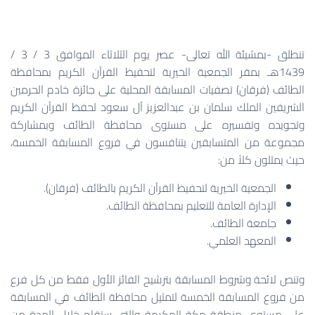
تنطلق -بمشيئة الله تعالى- عصر يوم الثلاثاء الموافق 3 / 3 /
1439هـ بمقر الجمعية الخيرية لتحفيظ القرآن الكريم بمحافظة
الطائف (فرقان) تصفيات المسابقة المحلية على جائزة خادم الحرمين
الشريفين الملك سلمان بن عبدالعزيز آل سعود لحفظ القرآن الكريم
وتجويده وتفسيره على مستوى محافظة الطائف وبمشاركة
مجموعة من المتسابقين يتنافسون في فروع المسابقة الخمسة،
حيث يمثلون كلاً من:
الجمعية الخيرية لتحفيظ القرآن الكريم بالطائف (فرقان).
الإدارة العامة للتعليم بمحافظة الطائف.
جامعة الطائف.
المعهد العلمي.
وتنص لائحة وشروط المسابقة بترشيح الفائز الأول فقط من كل فرع
من فروع المسابقة الخمسة لتمثيل محافظة الطائف في المسابقة
على مستوى منطقة مكة المكرمة والتي ستقام خلال المدة من