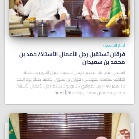
أخبار الجمعية
فرقان تستقبل رجل الأعمال الأستاذ/ ﺣﻤﺪ ﺑﻦ
ﻣﺤﻤﺪ ﺑﻦ ﺳﻌﻴﺪان
استقبل مدير عام جمعية فرقان لتحفيظ القرآن الكريم بمحافظة
الطائف سعادة المهندس/ فوزي بن عليوي الجعيد، صباح يوم الأحد
12 صفر 1448هـ الموافق 26 يوليو 2026م، رجل الأعمال الأستاذ/
حمد بن محمد بن سعيدان، وذلك
اقرأ المزيد