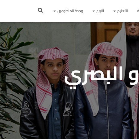
ة
التعليم
التبرع
وحدة المتطوعين
و البصري