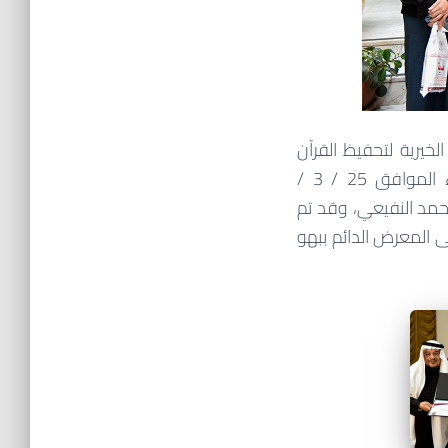
لخيرية لتحفيظ القرآن
الكريم بالطائف (فرقان) لطلاب المدارس بالمحافظة، استضافت الجمعية يوم الأربعاء الموافق 25 / 3 /
ن (8) طلاب برفقة الأستاذ محمد النفيعي، وقد تم
 المعرض الدائم ببهو