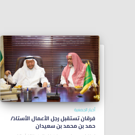
أخبار الجمعية
فرقان تستقبل رجل الأعمال الأستاذ/
ﺣﻤﺪ ﺑﻦ ﻣﺤﻤﺪ ﺑﻦ ﺳﻌﻴﺪان